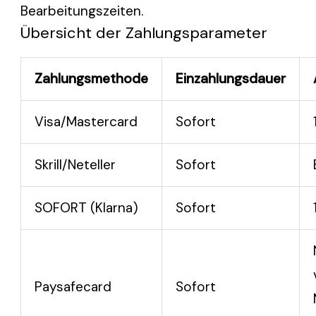
Bearbeitungszeiten.
Übersicht der Zahlungsparameter
Zahlungsmethode
Einzahlungsdauer
Visa/Mastercard
Sofort
Skrill/Neteller
Sofort
SOFORT (Klarna)
Sofort
Paysafecard
Sofort