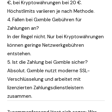
€, bei Kryptowährungen bei 20 €.
Höchstlimits variieren je nach Methode.
4. Fallen bei Gxmble Gebühren für
Zahlungen an?
In der Regel nicht. Nur bei Kryptowährungen
können geringe Netzwerkgebühren
entstehen.
5. Ist die Zahlung bei Gxmble sicher?
Absolut. Gxmble nutzt moderne SSL-
Verschlüsselung und arbeitet mit
lizenzierten Zahlungsdienstleistern
zusammen.