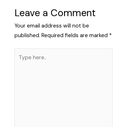
Leave a Comment
Your email address will not be
published.
Required fields are marked
*
Type
here..