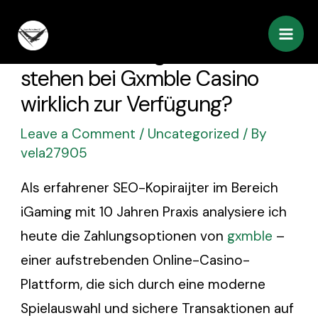
Skip
Post
Mai
to
navigation
Welche Zahlungsmethoden
Men
content
stehen bei Gxmble Casino
wirklich zur Verfügung?
Leave a Comment
/
Uncategorized
/ By
vela27905
Als erfahrener SEO-Kopiraijter im Bereich
iGaming mit 10 Jahren Praxis analysiere ich
heute die Zahlungsoptionen von
gxmble
–
einer aufstrebenden Online-Casino-
Plattform, die sich durch eine moderne
Spielauswahl und sichere Transaktionen auf