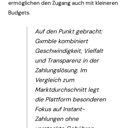
ermöglichen den Zugang auch mit kleineren
Budgets.
Auf den Punkt gebracht:
Gxmble kombiniert
Geschwindigkeit, Vielfalt
und Transparenz in der
Zahlungslösung. Im
Vergleich zum
Marktdurchschnitt legt
die Plattform besonderen
Fokus auf Instant-
Zahlungen ohne