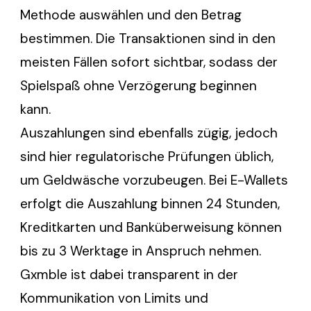
Methode auswählen und den Betrag
bestimmen. Die Transaktionen sind in den
meisten Fällen sofort sichtbar, sodass der
Spielspaß ohne Verzögerung beginnen
kann.
Auszahlungen sind ebenfalls zügig, jedoch
sind hier regulatorische Prüfungen üblich,
um Geldwäsche vorzubeugen. Bei E-Wallets
erfolgt die Auszahlung binnen 24 Stunden,
Kreditkarten und Banküberweisung können
bis zu 3 Werktage in Anspruch nehmen.
Gxmble ist dabei transparent in der
Kommunikation von Limits und