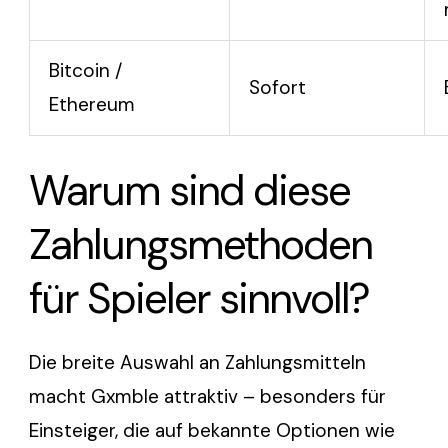
Bitcoin /
Sofort
Ethereum
Warum sind diese
Zahlungsmethoden
für Spieler sinnvoll?
Die breite Auswahl an Zahlungsmitteln
macht Gxmble attraktiv – besonders für
Einsteiger, die auf bekannte Optionen wie