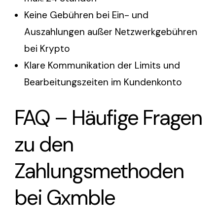
Keine Gebühren bei Ein- und
Auszahlungen außer Netzwerkgebühren
bei Krypto
Klare Kommunikation der Limits und
Bearbeitungszeiten im Kundenkonto
FAQ – Häufige Fragen
zu den
Zahlungsmethoden
bei Gxmble