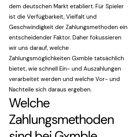
dem deutschen Markt etabliert. Für Spieler
ist die Verfügbarkeit, Vielfalt und
Geschwindigkeit der Zahlungsmethoden ein
entscheidender Faktor. Daher fokussieren
wir uns darauf, welche
Zahlungsmöglichkeiten Gxmble tatsächlich
bietet, wie schnell Ein- und Auszahlungen
verarbeitet werden und welche Vor- und
Nachteile sich daraus ergeben.
Welche
Zahlungsmethoden
sind bei Gxmble