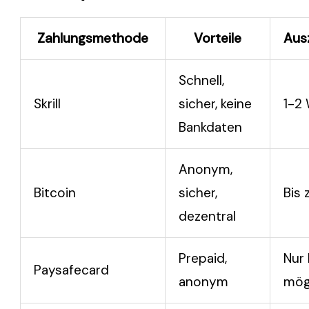
Zahlungsmethode
Vorteile
Aus
Schnell,
Skrill
sicher, keine
1-2
Bankdaten
Anonym,
Bitcoin
sicher,
Bis
dezentral
Prepaid,
Nur 
Paysafecard
anonym
mög