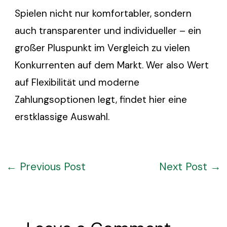
Spielen nicht nur komfortabler, sondern
auch transparenter und individueller – ein
großer Pluspunkt im Vergleich zu vielen
Konkurrenten auf dem Markt. Wer also Wert
auf Flexibilität und moderne
Zahlungsoptionen legt, findet hier eine
erstklassige Auswahl.
←
Previous Post
Next Post
→