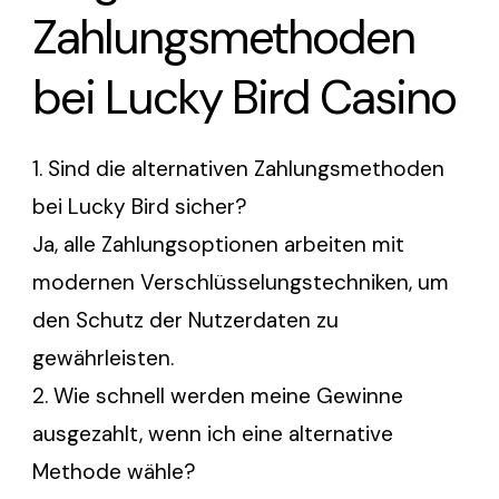
Zahlungsmethoden
bei Lucky Bird Casino
1. Sind die alternativen Zahlungsmethoden
bei Lucky Bird sicher?
Ja, alle Zahlungsoptionen arbeiten mit
modernen Verschlüsselungstechniken, um
den Schutz der Nutzerdaten zu
gewährleisten.
2. Wie schnell werden meine Gewinne
ausgezahlt, wenn ich eine alternative
Methode wähle?