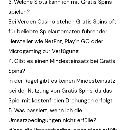
3. Welche Slots kann ich mit Gratis Spins
spielen?
Bei Verden Casino stehen Gratis Spins oft
für beliebte Spielautomaten führender
Hersteller wie NetEnt, Play’n GO oder
Microgaming zur Verfügung.
4. Gibt es einen Mindesteinsatz bei Gratis
Spins?
In der Regel gibt es keinen Mindesteinsatz
bei der Nutzung von Gratis Spins, da das
Spiel mit kostenfreien Drehungen erfolgt.
5. Was passiert, wenn ich die
Umsatzbedingungen nicht erfülle?