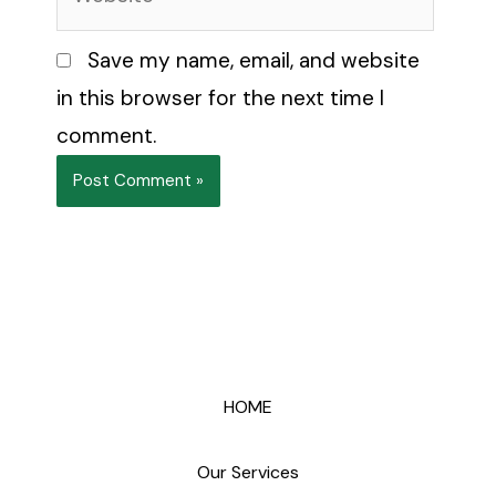
Save my name, email, and website
in this browser for the next time I
comment.
HOME
Our Services