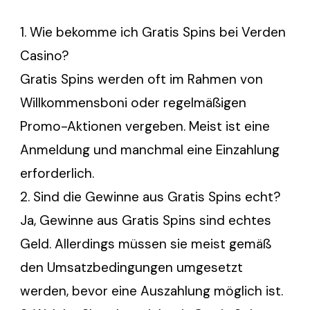
1. Wie bekomme ich Gratis Spins bei Verden
Casino?
Gratis Spins werden oft im Rahmen von
Willkommensboni oder regelmäßigen
Promo-Aktionen vergeben. Meist ist eine
Anmeldung und manchmal eine Einzahlung
erforderlich.
2. Sind die Gewinne aus Gratis Spins echt?
Ja, Gewinne aus Gratis Spins sind echtes
Geld. Allerdings müssen sie meist gemäß
den Umsatzbedingungen umgesetzt
werden, bevor eine Auszahlung möglich ist.