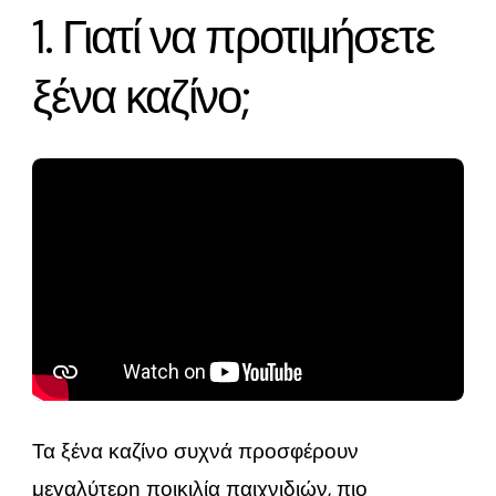
1. Γιατί να προτιμήσετε
ξένα καζίνο;
Τα ξένα καζίνο συχνά προσφέρουν
μεγαλύτερη ποικιλία παιχνιδιών, πιο