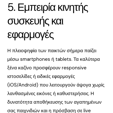
5. Εμπειρία κινητής
συσκευής και
εφαρμογές
Η πλειοψηφία των παικτών σήμερα παίζει
μέσω smartphones ή tablets. Τα καλύτερα
ξένα καζίνο προσφέρουν responsive
ιστοσελίδες ή ειδικές εφαρμογές
(iOS/Android) που λειτουργούν άψογα χωρίς
λανθασμένες εικόνες ή καθυστερήσεις. Η
δυνατότητα αποθήκευσης των αγαπημένων
σας παιχνιδιών και η πρόσβαση σε live