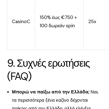
150% έως €750 +
CasinoC
25x
100 δωρεάν spin
9. Συχνές ερωτήσεις
(FAQ)
Μπορώ να παίξω από την Ελλάδα;
Ναι,
τα περισσότερα ξένα καζίνο δέχονται
παίκτες από την Ελλάδα, αλλά ελέγξτε