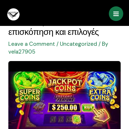
Skip
Post
Mai
to
navigation
Τα καλύτερα ξένα καζίνο –
Men
content
επισκόπηση και επιλογές
Leave a Comment
/
Uncategorized
/ By
vela27905