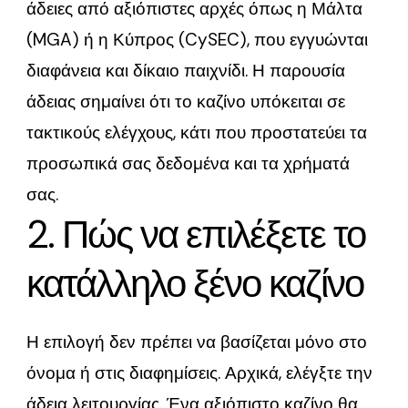
άδειες από αξιόπιστες αρχές όπως η Μάλτα
(MGA) ή η Κύπρος (CySEC), που εγγυώνται
διαφάνεια και δίκαιο παιχνίδι. Η παρουσία
άδειας σημαίνει ότι το καζίνο υπόκειται σε
τακτικούς ελέγχους, κάτι που προστατεύει τα
προσωπικά σας δεδομένα και τα χρήματά
σας.
2. Πώς να επιλέξετε το
κατάλληλο ξένο καζίνο
Η επιλογή δεν πρέπει να βασίζεται μόνο στο
όνομα ή στις διαφημίσεις. Αρχικά, ελέγξτε την
άδεια λειτουργίας. Ένα αξιόπιστο καζίνο θα