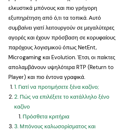
ελκυστικά μπόνους και πιο γρήγορη
εξυπηρέτηση από ό,τι τα τοπικά. Αυτό
συμβαίνει γιατί λειτουργούν σε μεγαλύτερες
αγορές και έχουν πρόσβαση σε κορυφαίους
παρόχους λογισμικού όπως NetEnt,
Microgaming και Evolution. Έτσι, οι παίκτες
απολαμβάνουν υψηλότερα RTP (Return to
Player) και πιο έντονα γραφικά.
1. Γιατί να προτιμήσετε ξένα καζίνο;
2. Πώς να επιλέξετε το κατάλληλο ξένο
καζίνο
Πρόσθετα κριτήρια
3. Μπόνους καλωσορίσματος και