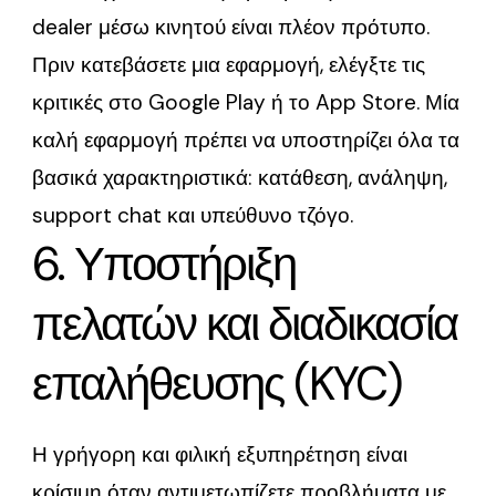
dealer μέσω κινητού είναι πλέον πρότυπο.
Πριν κατεβάσετε μια εφαρμογή, ελέγξτε τις
κριτικές στο Google Play ή το App Store. Μία
καλή εφαρμογή πρέπει να υποστηρίζει όλα τα
βασικά χαρακτηριστικά: κατάθεση, ανάληψη,
support chat και υπεύθυνο τζόγο.
6. Υποστήριξη
πελατών και διαδικασία
επαλήθευσης (KYC)
Η γρήγορη και φιλική εξυπηρέτηση είναι
κρίσιμη όταν αντιμετωπίζετε προβλήματα με