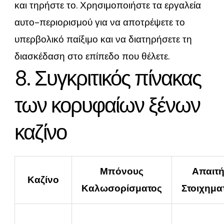
και τηρήστε το. Χρησιμοποιήστε τα εργαλεία
αυτο-περιορισμού για να αποτρέψετε το
υπερβολικό παίξιμο και να διατηρήσετε τη
διασκέδαση στο επίπεδο που θέλετε.
8. Συγκριτικός πίνακας
των κορυφαίων ξένων
καζίνο
Μπόνους
Απαιτή
Καζίνο
Καλωσορίσματος
Στοιχημα