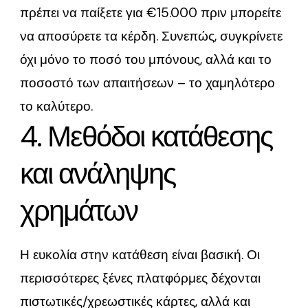
πρέπει να παίξετε για €15.000 πριν μπορείτε
να αποσύρετε τα κέρδη. Συνεπώς, συγκρίνετε
όχι μόνο το ποσό του μπόνους, αλλά και το
ποσοστό των απαιτήσεων – το χαμηλότερο
το καλύτερο.
4. Μεθόδοι κατάθεσης
και ανάληψης
χρημάτων
Η ευκολία στην κατάθεση είναι βασική. Οι
περισσότερες ξένες πλατφόρμες δέχονται
πιστωτικές/χρεωστικές κάρτες, αλλά και