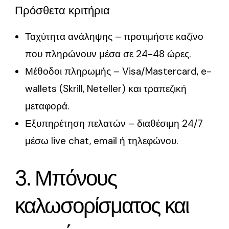
Πρόσθετα κριτήρια
Ταχύτητα ανάληψης – προτιμήστε καζίνο
που πληρώνουν μέσα σε 24-48 ώρες.
Μέθοδοι πληρωμής – Visa/Mastercard, e-
wallets (Skrill, Neteller) και τραπεζική
μεταφορά.
Εξυπηρέτηση πελατών – διαθέσιμη 24/7
μέσω live chat, email ή τηλεφώνου.
3. Μπόνους
καλωσορίσματος και