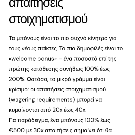
απαιτήσεις
στοιχηματισμού
Τα μπόνους είναι το πιο συχνό κίνητρο για
τους νέους παίκτες. Το πιο δημοφιλές είναι το
«welcome bonus» – ένα ποσοστό επί της
πρώτης κατάθεσης συνήθως 100% έως
200%. Ωστόσο, το μικρό γράμμα είναι
κρίσιμο: οι απαιτήσεις στοιχηματισμού
(wagering requirements) μπορεί να
κυμαίνονται από 20x έως 40x.
Για παράδειγμα, ένα μπόνους 100% έως
€500 με 30x απαιτήσεις σημαίνει ότι θα