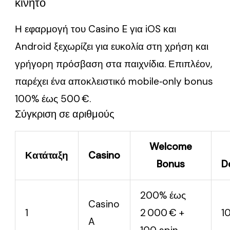
κινητό
Η εφαρμογή του Casino E για iOS και
Android ξεχωρίζει για ευκολία στη χρήση και
γρήγορη πρόσβαση στα παιχνίδια. Επιπλέον,
παρέχει ένα αποκλειστικό mobile‑only bonus
100% έως 500 €.
Σύγκριση σε αριθμούς
Welcome
Κατάταξη
Casino
Bonus
D
200% έως
Casino
1
2 000 € +
1
A