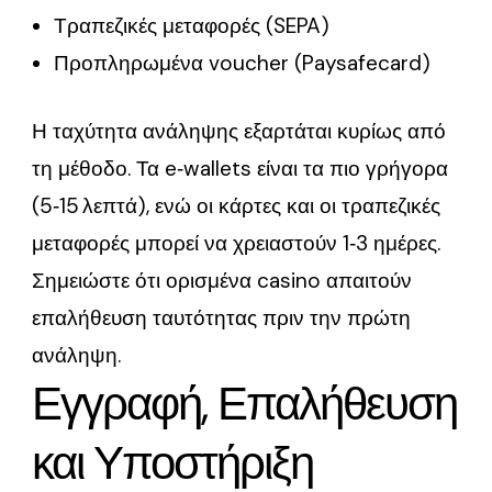
Τραπεζικές μεταφορές (SEPA)
Προπληρωμένα voucher (Paysafecard)
Η ταχύτητα ανάληψης εξαρτάται κυρίως από
τη μέθοδο. Τα e‑wallets είναι τα πιο γρήγορα
(5‑15 λεπτά), ενώ οι κάρτες και οι τραπεζικές
μεταφορές μπορεί να χρειαστούν 1‑3 ημέρες.
Σημειώστε ότι ορισμένα casino απαιτούν
επαλήθευση ταυτότητας πριν την πρώτη
ανάληψη.
Εγγραφή, Επαλήθευση
και Υποστήριξη