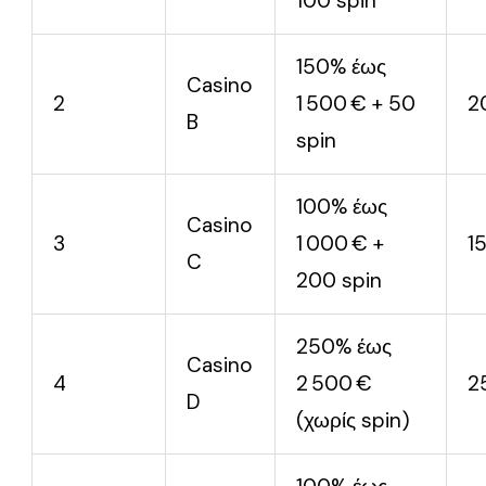
100 spin
150% έως
Casino
2
1 500 € + 50
2
B
spin
100% έως
Casino
3
1 000 € +
1
C
200 spin
250% έως
Casino
4
2 500 €
2
D
(χωρίς spin)