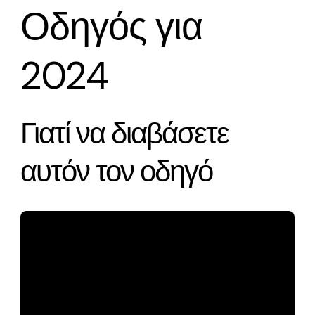
Οδηγός για
2024
Γιατί να διαβάσετε
αυτόν τον οδηγό