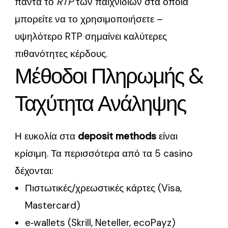
πάντα το
RTP
των παιχνιδιών στα οποία
μπορείτε να το χρησιμοποιήσετε –
υψηλότερο RTP σημαίνει καλύτερες
πιθανότητες κέρδους.
Μέθοδοι Πληρωμής &
Ταχύτητα Ανάληψης
Η ευκολία στα
deposit methods
είναι
κρίσιμη. Τα περισσότερα από τα 5 casino
δέχονται:
Πιστωτικές/χρεωστικές κάρτες (Visa,
Mastercard)
e‑wallets (Skrill, Neteller, ecoPayz)