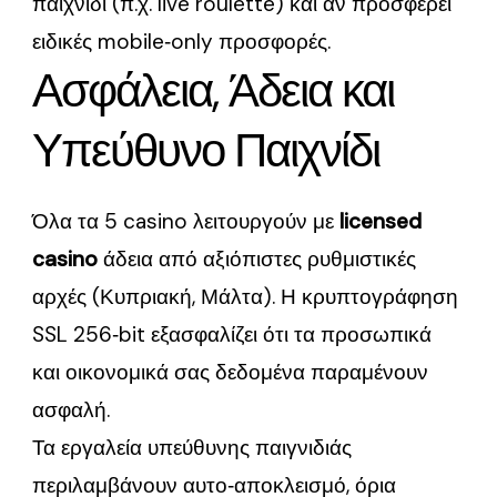
παιχνίδι (π.χ. live roulette) και αν προσφέρει
ειδικές mobile‑only προσφορές.
Ασφάλεια, Άδεια και
Υπεύθυνο Παιχνίδι
Όλα τα 5 casino λειτουργούν με
licensed
casino
άδεια από αξιόπιστες ρυθμιστικές
αρχές (Κυπριακή, Μάλτα). Η κρυπτογράφηση
SSL 256‑bit εξασφαλίζει ότι τα προσωπικά
και οικονομικά σας δεδομένα παραμένουν
ασφαλή.
Τα εργαλεία υπεύθυνης παιγνιδιάς
περιλαμβάνουν αυτο‑αποκλεισμό, όρια