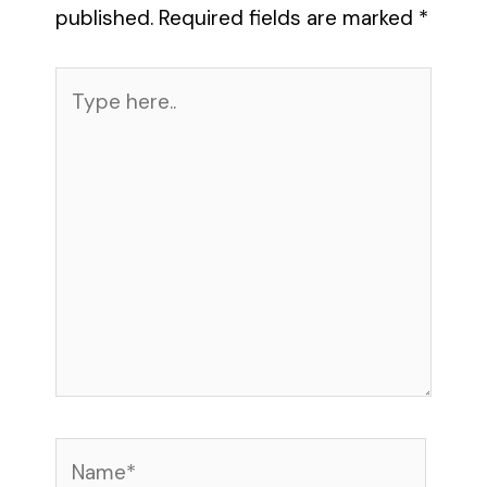
published.
Required fields are marked
*
Type
here..
Name*