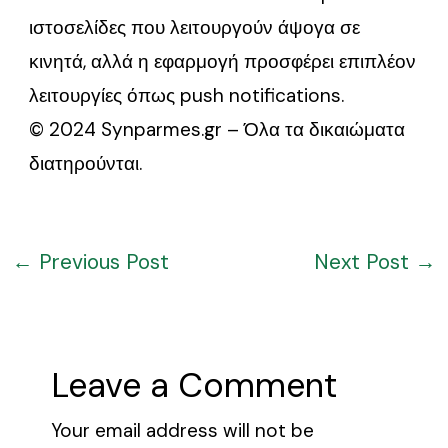
ιστοσελίδες που λειτουργούν άψογα σε
κινητά, αλλά η εφαρμογή προσφέρει επιπλέον
λειτουργίες όπως push notifications.
© 2024 Synparmes.gr – Όλα τα δικαιώματα
διατηρούνται.
←
Previous Post
Next Post
→
Leave a Comment
Your email address will not be