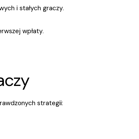
ych i stałych graczy.
rwszej wpłaty.
aczy
rawdzonych strategii: