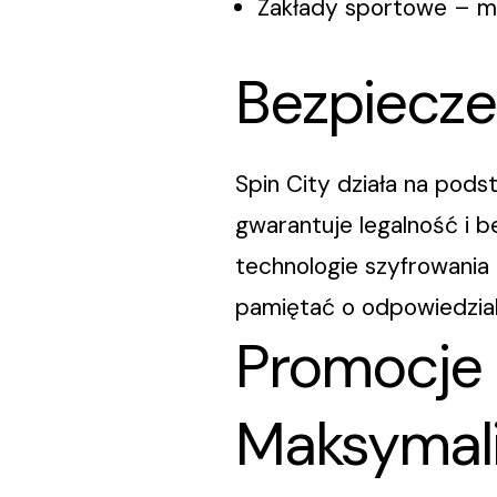
Zakłady sportowe – mo
Bezpiecze
Spin City działa na pods
gwarantuje legalność i 
technologie szyfrowania
pamiętać o odpowiedzialne
Promocje 
Maksymali