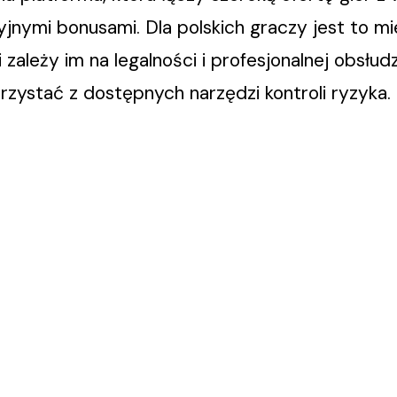
jnymi bonusami. Dla polskich graczy jest to mi
 zależy im na legalności i profesjonalnej obsłud
orzystać z dostępnych narzędzi kontroli ryzyka.