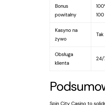
Bonus
100
powitalny
100
Kasyno na
Tak
żywo
Obsługa
24/
klienta
Podsumow
Spin City Casino to soli