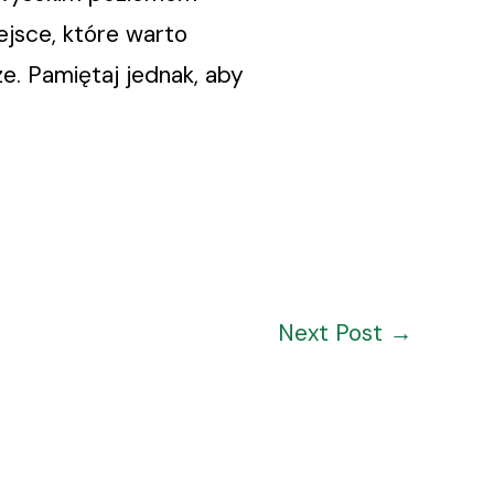
ejsce, które warto
ze. Pamiętaj jednak, aby
Next Post
→