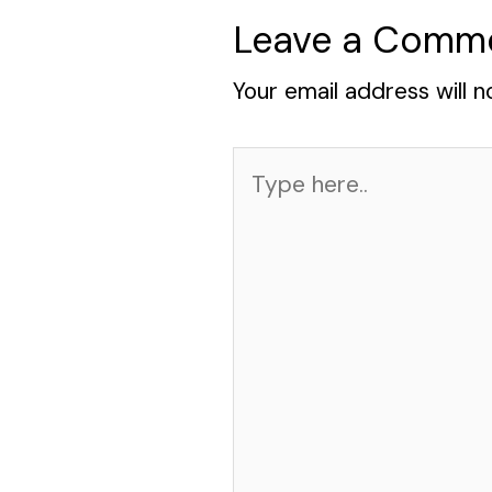
Leave a Comm
Your email address will n
Type
here..