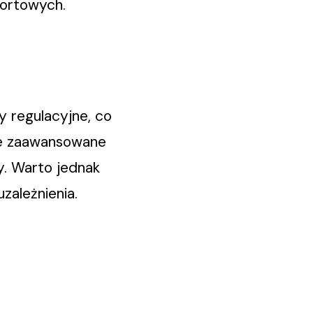
portowych.
y regulacyjne, co
je zaawansowane
y. Warto jednak
zależnienia.