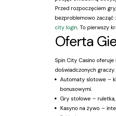
Przed rozpoczęciem gry, 
bezproblemowo zacząć za
city login
. To pierwszy kr
Oferta Gie
Spin City Casino oferuje
doświadczonych graczy. 
Automaty slotowe – kl
bonusowymi.
Gry stołowe – ruletka,
Kasyno na żywo – inte