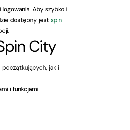
i logowania. Aby szybko i
dzie dostępny jest
spin
cji.
Spin City
 początkujących, jak i
i i funkcjami