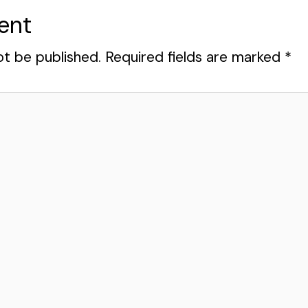
ent
ot be published.
Required fields are marked
*