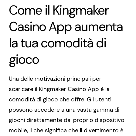
Come il Kingmaker
Casino App aumenta
la tua comodità di
gioco
Una delle motivazioni principali per
scaricare il Kingmaker Casino App è la
comodità di gioco che offre. Gli utenti
possono accedere a una vasta gamma di
giochi direttamente dal proprio dispositivo
mobile, il che significa che il divertimento è