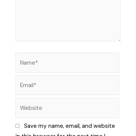
Name*
Email*
Website
Save my name, email, and website