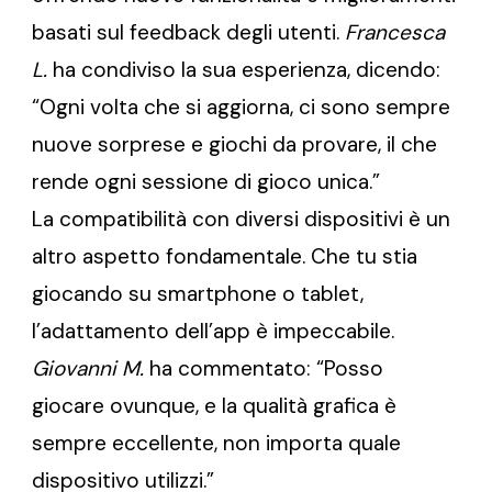
basati sul feedback degli utenti.
Francesca
L.
ha condiviso la sua esperienza, dicendo:
“Ogni volta che si aggiorna, ci sono sempre
nuove sorprese e giochi da provare, il che
rende ogni sessione di gioco unica.”
La compatibilità con diversi dispositivi è un
altro aspetto fondamentale. Che tu stia
giocando su smartphone o tablet,
l’adattamento dell’app è impeccabile.
Giovanni M.
ha commentato: “Posso
giocare ovunque, e la qualità grafica è
sempre eccellente, non importa quale
dispositivo utilizzi.”