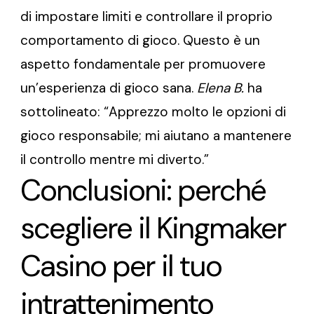
di impostare limiti e controllare il proprio
comportamento di gioco. Questo è un
aspetto fondamentale per promuovere
un’esperienza di gioco sana.
Elena B.
ha
sottolineato: “Apprezzo molto le opzioni di
gioco responsabile; mi aiutano a mantenere
il controllo mentre mi diverto.”
Conclusioni: perché
scegliere il Kingmaker
Casino per il tuo
intrattenimento