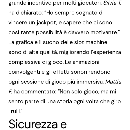
grande incentivo per molti giocatori.
Silvia T.
ha dichiarato: “Ho sempre sognato di
vincere un jackpot, e sapere che ci sono
così tante possibilità è davvero motivante.”
La grafica e il suono delle slot machine
sono di alta qualità, migliorando l’esperienza
complessiva di gioco. Le animazioni
coinvolgenti e gli effetti sonori rendono
ogni sessione di gioco più immersiva.
Mattia
F.
ha commentato: “Non solo gioco, ma mi
sento parte di una storia ogni volta che giro
i rulli.”
Sicurezza e