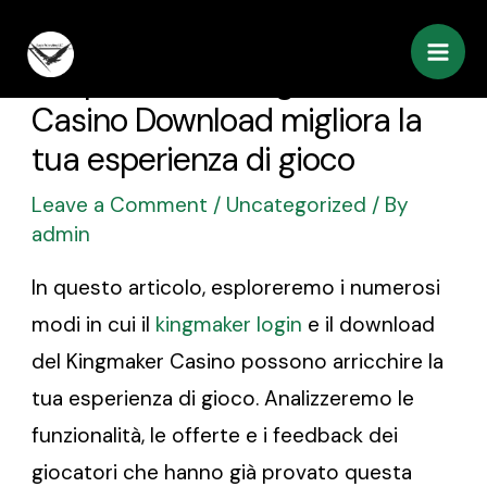
Skip
Post
Mai
to
navigation
Scopri come il Kingmaker
Men
content
Casino Download migliora la
tua esperienza di gioco
Leave a Comment
/
Uncategorized
/ By
admin
In questo articolo, esploreremo i numerosi
modi in cui il
kingmaker login
e il download
del Kingmaker Casino possono arricchire la
tua esperienza di gioco. Analizzeremo le
funzionalità, le offerte e i feedback dei
giocatori che hanno già provato questa