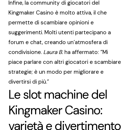
Infine, la community di giocatori del
Kingmaker Casino è molto attiva, il che
permette di scambiare opinioni e
suggerimenti. Molti utenti partecipano a
forum e chat, creando un’atmosfera di
condivisione.
Laura B.
ha affermato: “Mi
piace parlare con altri giocatori e scambiare
strategie; è un modo per migliorare e
divertirsi di più.”
Le slot machine del
Kingmaker Casino:
varietà e divertimento