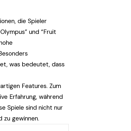
onen, die Spieler
 Olympus” und “Fruit
 hohe
 Besonders
tet, was bedeutet, dass
igartigen Features. Zum
tive Erfahrung, während
e Spiele sind nicht nur
d zu gewinnen.