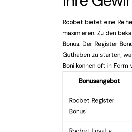
Ihre Gewi
Roobet bietet eine Reihe
maximieren. Zu den beka
Bonus. Der Register Bonu
Guthaben zu starten, wäh
Boni können oft in Form 
Bonusangebot
Roobet Register
Bonus
Roobet Loyalty