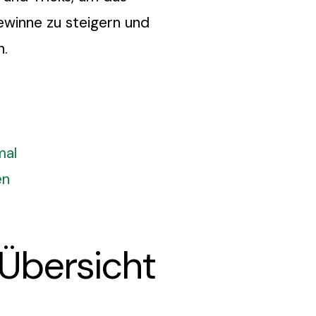
Gewinne zu steigern und
n.
mal
en
 Übersicht