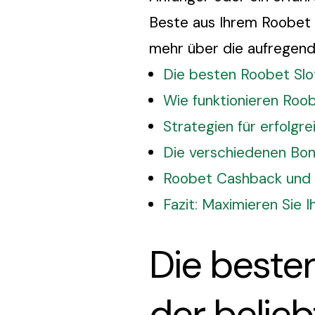
Beste aus Ihrem Roobet E
mehr über die aufregend
Die besten Roobet Slot
Wie funktionieren Roobe
Strategien für erfolgr
Die verschiedenen Bon
Roobet Cashback und L
Fazit: Maximieren Sie 
Die besten
der belieb