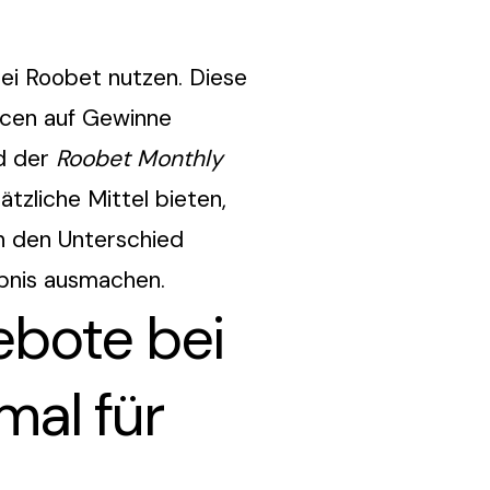
ei Roobet nutzen. Diese
ncen auf Gewinne
d der
Roobet Monthly
ätzliche Mittel bieten,
nn den Unterschied
ebnis ausmachen.
ebote bei
mal für