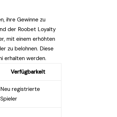
n, ihre Gewinne zu
nd der Roobet Loyalty
ler, mit einem erhöhten
er zu belohnen. Diese
ni erhalten werden.
Verfügbarkeit
Neu registrierte
Spieler