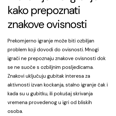
kako prepoznati
znakove ovisnosti
Prekomjerno igranje može biti ozbiljan
problem koji dovodi do ovisnosti. Mnogi
igrači ne prepoznaju znakove ovisnosti dok
se ne suoče s ozbiljnim posljedicama.
Znakovi uključuju gubitak interesa za
aktivnosti izvan kockanja, stalno igranje čak i
kada su u gubitku, ili pokušaj skrivanja
vremena provedenog u igri od bliskih
osoba.