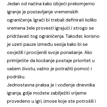
Jedan od načina kako izbjeći prekomjerno
igranje je postavljanje vremenskih
ograničenja. Igrači bi trebali definirati koliko
vremena žele provesti igrajući i strogo se
pridržavati tog ograničenja. Također, korisno
je uzeti pauze između sesija kako bi se
osvježili i procijenili svoje ponašanje. Ako
primijetite da kockanje postaje prioritet u
vašem životu, važno je potražiti pomoć i
podršku.
Jednostavna praksa je i vođenje dnevnika
igranja, gdje možete zabilježiti vrijeme
provedeno u igri, iznose koje ste potrošili i