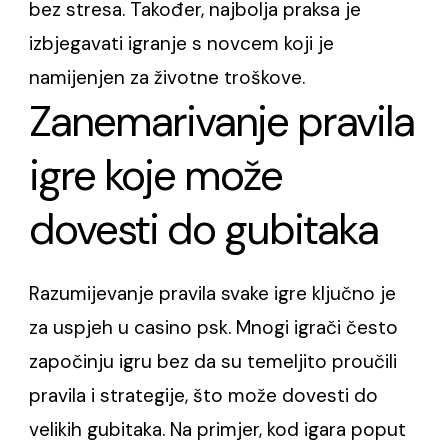
bez stresa. Također, najbolja praksa je
izbjegavati igranje s novcem koji je
namijenjen za životne troškove.
Zanemarivanje pravila
igre koje može
dovesti do gubitaka
Razumijevanje pravila svake igre ključno je
za uspjeh u casino psk. Mnogi igrači često
započinju igru bez da su temeljito proučili
pravila i strategije, što može dovesti do
velikih gubitaka. Na primjer, kod igara poput