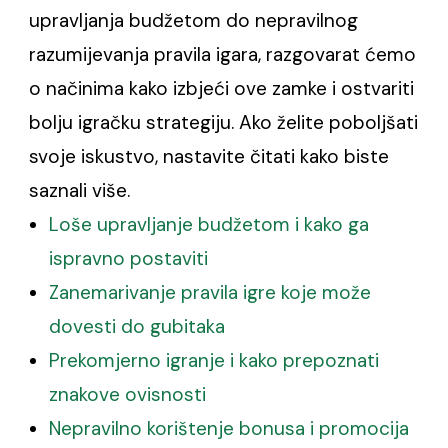
upravljanja budžetom do nepravilnog
razumijevanja pravila igara, razgovarat ćemo
o načinima kako izbjeći ove zamke i ostvariti
bolju igračku strategiju. Ako želite poboljšati
svoje iskustvo, nastavite čitati kako biste
saznali više.
Loše upravljanje budžetom i kako ga
ispravno postaviti
Zanemarivanje pravila igre koje može
dovesti do gubitaka
Prekomjerno igranje i kako prepoznati
znakove ovisnosti
Nepravilno korištenje bonusa i promocija