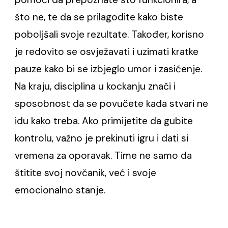
što ne, te da se prilagodite kako biste
poboljšali svoje rezultate. Također, korisno
je redovito se osvježavati i uzimati kratke
pauze kako bi se izbjeglo umor i zasićenje.
Na kraju, disciplina u kockanju znači i
sposobnost da se povučete kada stvari ne
idu kako treba. Ako primijetite da gubite
kontrolu, važno je prekinuti igru i dati si
vremena za oporavak. Time ne samo da
štitite svoj novčanik, već i svoje
emocionalno stanje.