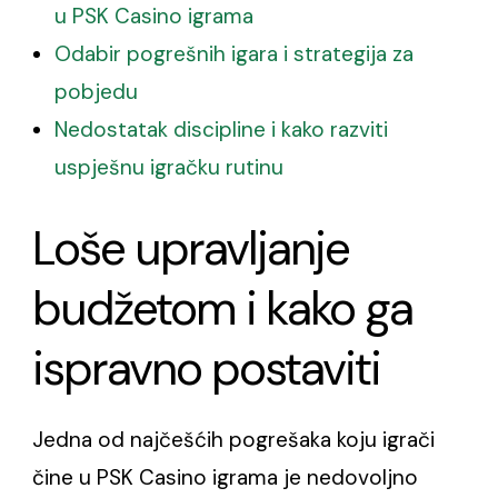
u PSK Casino igrama
Odabir pogrešnih igara i strategija za
pobjedu
Nedostatak discipline i kako razviti
uspješnu igračku rutinu
Loše upravljanje
budžetom i kako ga
ispravno postaviti
Jedna od najčešćih pogrešaka koju igrači
čine u PSK Casino igrama je nedovoljno