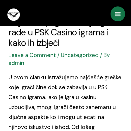
Skip
Post
Mai
to
navigation
Najčešće pogreške koje igrači
Men
content
rade u PSK Casino igrama i
kako ih izbjeći
Leave a Comment
/
Uncategorized
/ By
admin
U ovom članku istražujemo najčešće greške
koje igrači čine dok se zabavljaju u PSK
Casino igrama. Iako je igra u kasinu
uzbudljiva, mnogi igrači često zanemaruju
ključne aspekte koji mogu utjecati na
njihovo iskustvo i ishod. Od lošeg