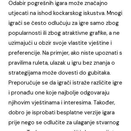
Odabir pogrešnih igara može značajno
utjecati na ishod kockarskog iskustva. Mnogi
igrači se često odlučuju za igre samo zbog
popularnosti ili zbog atraktivne grafike, a ne
uzimajući u obzir svoje vlastite vještine i
preferencije. Na primjer, ako niste upoznati s
pravilima ruleta, ulazak u igru bez znanja o
strategijama može dovesti do gubitaka.
Preporučuje se da igrači istraže različite igre
i pronađu one koje najbolje odgovaraju
njihovim vještinama i interesima. Također,
dobro je isprobati besplatne verzije igara
prije nego se odlučite za ulaganje stvarnog