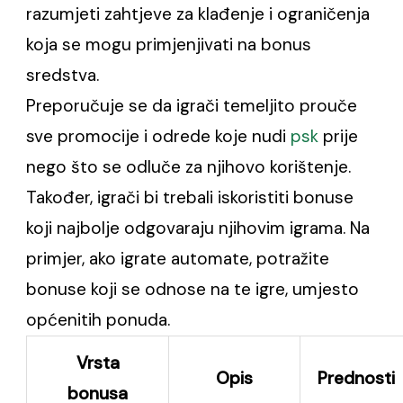
razumjeti zahtjeve za klađenje i ograničenja
koja se mogu primjenjivati na bonus
sredstva.
Preporučuje se da igrači temeljito prouče
sve promocije i odrede koje nudi
psk
prije
nego što se odluče za njihovo korištenje.
Također, igrači bi trebali iskoristiti bonuse
koji najbolje odgovaraju njihovim igrama. Na
primjer, ako igrate automate, potražite
bonuse koji se odnose na te igre, umjesto
općenitih ponuda.
Vrsta
Opis
Prednosti
bonusa