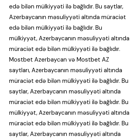
edə bilən mülkiyyəti ilə bağlıdır. Bu saytlar,
Azerbaycanın məsuliyyəti altında müraciət
edə bilən mülkiyyəti ilə bağlıdır. Bu
mülkiyyət, Azerbaycanın məsuliyyəti altında
müraciət edə bilən mülkiyyəti ilə bağlıdır.
Mostbet Azerbaycan və Mostbet AZ
saytları, Azerbaycanın məsuliyyəti altında
müraciət edə bilən mülkiyyəti ilə bağlıdır. Bu
saytlar, Azerbaycanın məsuliyyəti altında
müraciət edə bilən mülkiyyəti ilə bağlıdır. Bu
mülkiyyət, Azerbaycanın məsuliyyəti altında
müraciət edə bilən mülkiyyəti ilə bağlıdır. Bu
saytlar, Azerbaycanın məsuliyyəti altında