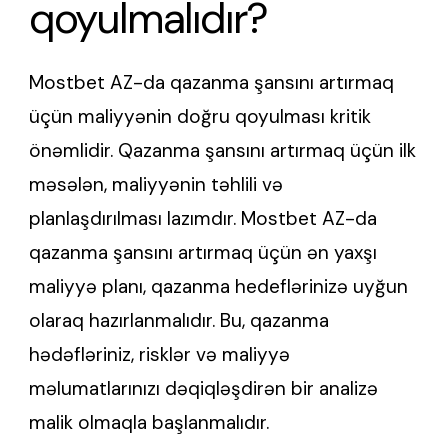
qoyulmalıdır?
Mostbet AZ-da qazanma şansını artırmaq
üçün maliyyənin doğru qoyulması kritik
önəmlidir. Qazanma şansını artırmaq üçün ilk
məsələn, maliyyənin təhlili və
planlaşdırılması lazımdır. Mostbet AZ-da
qazanma şansını artırmaq üçün ən yaxşı
maliyyə planı, qazanma hedeflərinizə uyğun
olaraq hazırlanmalıdır. Bu, qazanma
hədəfləriniz, risklər və maliyyə
məlumatlarınızı dəqiqləşdirən bir analizə
malik olmaqla başlanmalıdır.