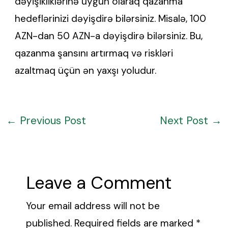
dəyişikliklərinə uyğun olaraq qazanma
hedeflərinizi dəyişdirə bilərsiniz. Misalə, 100
AZN-dan 50 AZN-a dəyişdirə bilərsiniz. Bu,
qazanma şansını artırmaq və riskləri
azaltmaq üçün ən yaxşı yoludur.
←
Previous Post
Next Post
→
Leave a Comment
Your email address will not be
published.
Required fields are marked
*