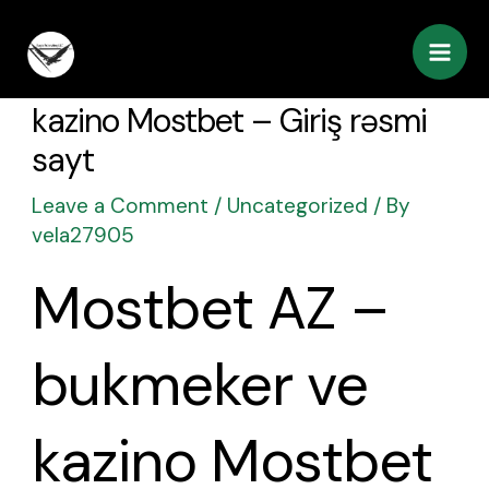
Skip
Post
Mai
to
navigation
Mostbet AZ – bukmeker ve
Men
content
kazino Mostbet – Giriş rəsmi
sayt
Leave a Comment
/
Uncategorized
/ By
vela27905
Mostbet AZ –
bukmeker ve
kazino Mostbet