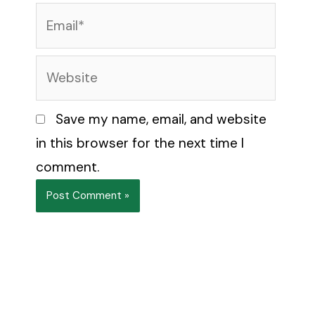
Email*
Website
Save my name, email, and website
in this browser for the next time I
comment.