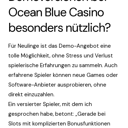
Ocean Blue Casino
besonders nützlich?
Für Neulinge ist das Demo-Angebot eine
tolle Möglichkeit, ohne Stress und Verlust
spielerische Erfahrungen zu sammeln. Auch
erfahrene Spieler können neue Games oder
Software-Anbieter ausprobieren, ohne
direkt einzuzahlen.
Ein versierter Spieler, mit dem ich
gesprochen habe, betont: „Gerade bei
Slots mit komplizierten Bonusfunktionen