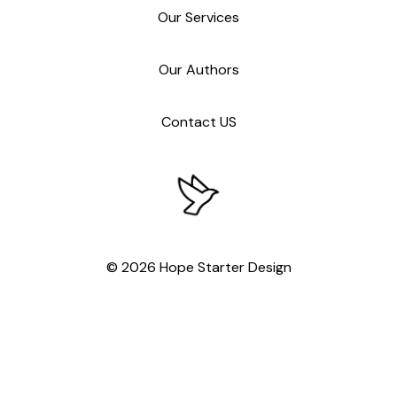
Our Services
Our Authors
Contact US
© 2026 Hope Starter Design