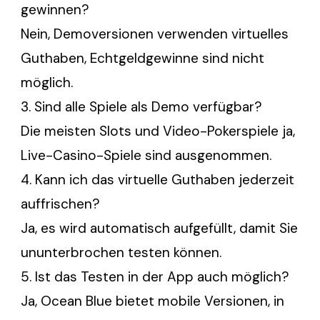
gewinnen?
Nein, Demoversionen verwenden virtuelles
Guthaben, Echtgeldgewinne sind nicht
möglich.
3. Sind alle Spiele als Demo verfügbar?
Die meisten Slots und Video-Pokerspiele ja,
Live-Casino-Spiele sind ausgenommen.
4. Kann ich das virtuelle Guthaben jederzeit
auffrischen?
Ja, es wird automatisch aufgefüllt, damit Sie
ununterbrochen testen können.
5. Ist das Testen in der App auch möglich?
Ja, Ocean Blue bietet mobile Versionen, in