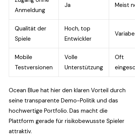
Ja
Meist n
Anmeldung
Qualität der
Hoch, top
Variabe
Spiele
Entwickler
Mobile
Volle
Oft
Testversionen
Unterstützung
einges
Ocean Blue hat hier den klaren Vorteil durch
seine transparente Demo-Politik und das
hochwertige Portfolio. Das macht die
Plattform gerade für risikobewusste Spieler
attraktiv.