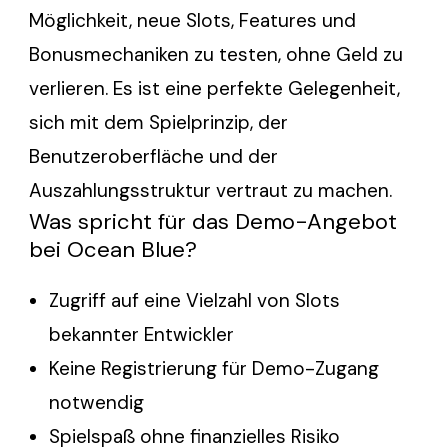
Möglichkeit, neue Slots, Features und
Bonusmechaniken zu testen, ohne Geld zu
verlieren. Es ist eine perfekte Gelegenheit,
sich mit dem Spielprinzip, der
Benutzeroberfläche und der
Auszahlungsstruktur vertraut zu machen.
Was spricht für das Demo-Angebot
bei Ocean Blue?
Zugriff auf eine Vielzahl von Slots
bekannter Entwickler
Keine Registrierung für Demo-Zugang
notwendig
Spielspaß ohne finanzielles Risiko