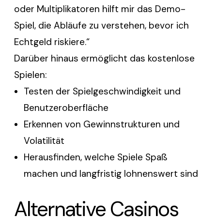
oder Multiplikatoren hilft mir das Demo-
Spiel, die Abläufe zu verstehen, bevor ich
Echtgeld riskiere.“
Darüber hinaus ermöglicht das kostenlose
Spielen:
Testen der Spielgeschwindigkeit und
Benutzeroberfläche
Erkennen von Gewinnstrukturen und
Volatilität
Herausfinden, welche Spiele Spaß
machen und langfristig lohnenswert sind
Alternative Casinos