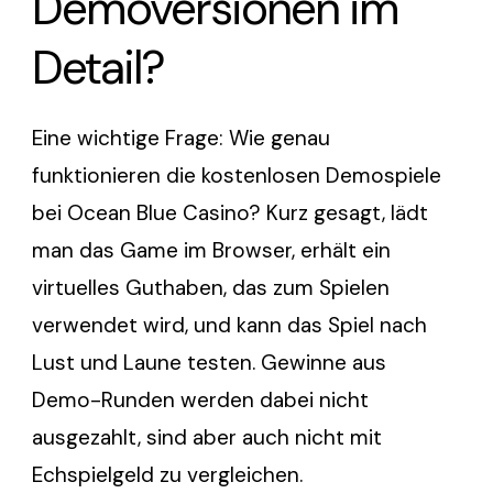
Demoversionen im
Detail?
Eine wichtige Frage: Wie genau
funktionieren die kostenlosen Demospiele
bei Ocean Blue Casino? Kurz gesagt, lädt
man das Game im Browser, erhält ein
virtuelles Guthaben, das zum Spielen
verwendet wird, und kann das Spiel nach
Lust und Laune testen. Gewinne aus
Demo-Runden werden dabei nicht
ausgezahlt, sind aber auch nicht mit
Echspielgeld zu vergleichen.