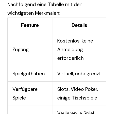
Nachfolgend eine Tabelle mit den
wichtigsten Merkmalen:
Feature
Details
Kostenlos, keine
Zugang
Anmeldung
erforderlich
Spielguthaben
Virtuell, unbegrenzt
Verfügbare
Slots, Video Poker,
Spiele
einige Tischspiele
Variieren je Spiel,