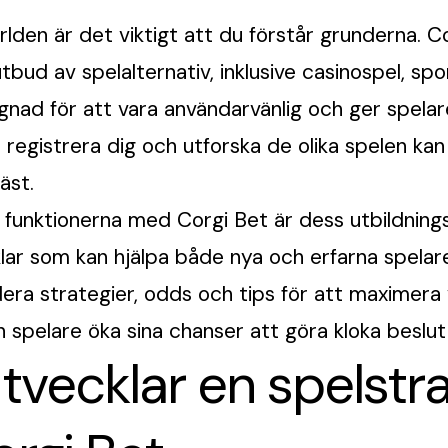
ärlden är det viktigt att du förstår grunderna. C
bud av spelalternativ, inklusive casinospel, spo
gnad för att vara användarvänlig och ger spelare 
 registrera dig och utforska de olika spelen kan
äst.
 funktionerna med Corgi Bet är dess utbildning
klar som kan hjälpa både nya och erfarna spelare
dera strategier, odds och tips för att maximera
n spelare öka sina chanser att göra kloka beslu
tvecklar en spelstr