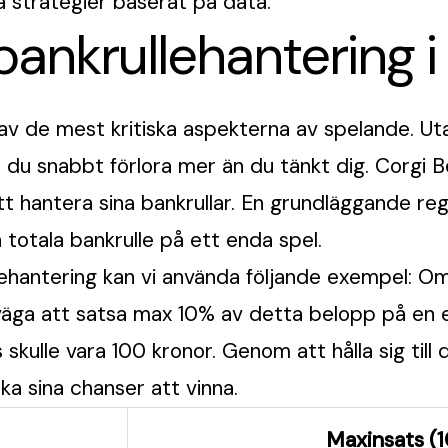
a strategier baserat på data.
bankrullehantering 
 av de mest kritiska aspekterna av spelande. Uta
 du snabbt förlora mer än du tänkt dig. Corgi B
t hantera sina bankrullar. En grundläggande rege
n totala bankrulle på ett enda spel.
llehantering kan vi använda följande exempel: Om
äga att satsa max 10% av detta belopp på en e
 skulle vara 100 kronor. Genom att hålla sig till
öka sina chanser att vinna.
Maxinsats (