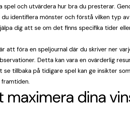
na spel och utvärdera hur bra du presterar. Ge
 du identifiera mönster och förstå vilken typ a
jälpa dig att se om det finns specifika tider elle
 att föra en speljournal där du skriver ner varje 
bservationer. Detta kan vara en ovärderlig resu
t se tillbaka på tidigare spel kan ge insikter som
 framtiden.
tt maximera dina vin