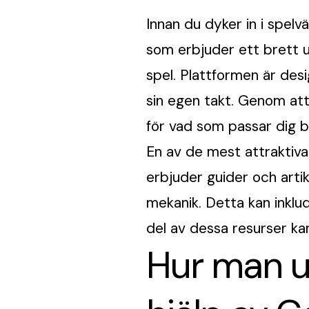
Innan du dyker in i spelv
som erbjuder ett brett ut
spel. Plattformen är desi
sin egen takt. Genom att
för vad som passar dig b
En av de mest attraktiva
erbjuder guider och arti
mekanik. Detta kan inklu
del av dessa resurser ka
Hur man u