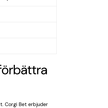
förbättra
ut. Corgi Bet erbjuder