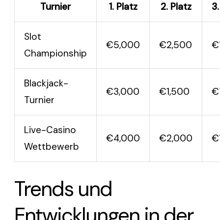
Turnier
1. Platz
2. Platz
3.
Slot
€5,000
€2,500
€
Championship
Blackjack-
€3,000
€1,500
€
Turnier
Live-Casino
€4,000
€2,000
€
Wettbewerb
Trends und
Entwicklungen in der