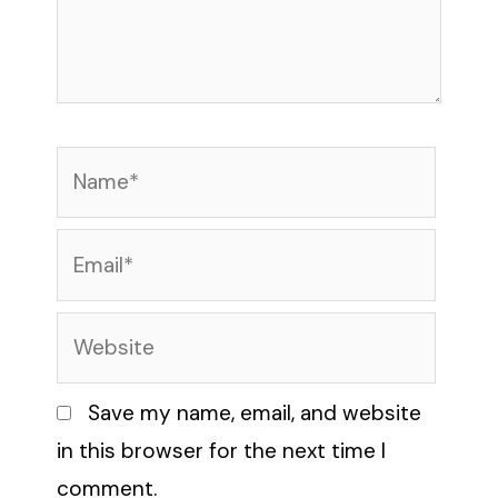
Name*
Email*
Website
Save my name, email, and website
in this browser for the next time I
comment.