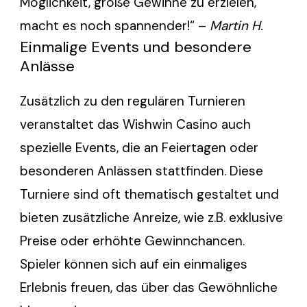
Möglichkeit, große Gewinne zu erzielen,
macht es noch spannender!“ –
Martin H.
Einmalige Events und besondere
Anlässe
Zusätzlich zu den regulären Turnieren
veranstaltet das Wishwin Casino auch
spezielle Events, die an Feiertagen oder
besonderen Anlässen stattfinden. Diese
Turniere sind oft thematisch gestaltet und
bieten zusätzliche Anreize, wie z.B. exklusive
Preise oder erhöhte Gewinnchancen.
Spieler können sich auf ein einmaliges
Erlebnis freuen, das über das Gewöhnliche