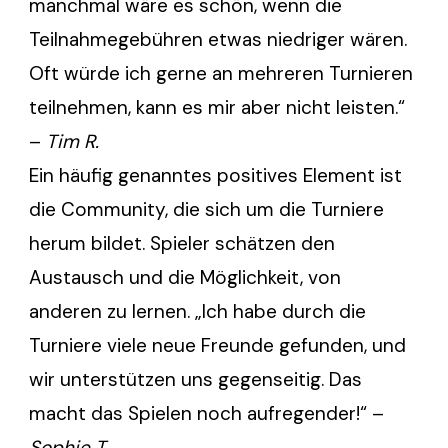
manchmal wäre es schön, wenn die
Teilnahmegebühren etwas niedriger wären.
Oft würde ich gerne an mehreren Turnieren
teilnehmen, kann es mir aber nicht leisten.“
–
Tim R.
Ein häufig genanntes positives Element ist
die Community, die sich um die Turniere
herum bildet. Spieler schätzen den
Austausch und die Möglichkeit, von
anderen zu lernen. „Ich habe durch die
Turniere viele neue Freunde gefunden, und
wir unterstützen uns gegenseitig. Das
macht das Spielen noch aufregender!“ –
Sophie T.