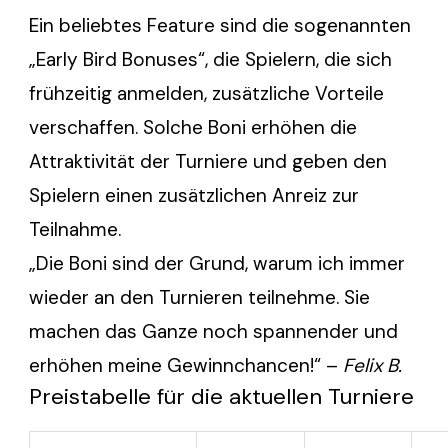
Ein beliebtes Feature sind die sogenannten
„Early Bird Bonuses“, die Spielern, die sich
frühzeitig anmelden, zusätzliche Vorteile
verschaffen. Solche Boni erhöhen die
Attraktivität der Turniere und geben den
Spielern einen zusätzlichen Anreiz zur
Teilnahme.
„Die Boni sind der Grund, warum ich immer
wieder an den Turnieren teilnehme. Sie
machen das Ganze noch spannender und
erhöhen meine Gewinnchancen!“ –
Felix B.
Preistabelle für die aktuellen Turniere