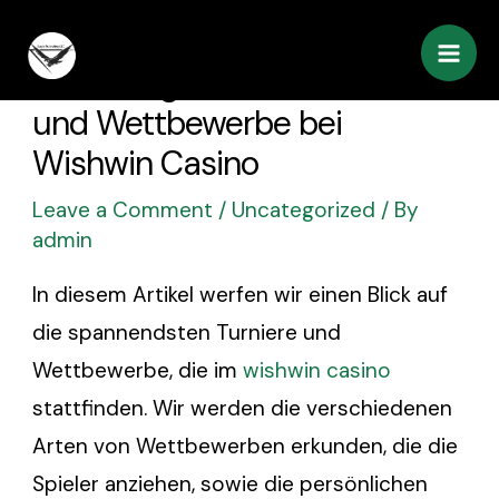
Skip
Post
Mai
to
navigation
Die aufregendsten Turniere
Men
content
und Wettbewerbe bei
Wishwin Casino
Leave a Comment
/
Uncategorized
/ By
admin
In diesem Artikel werfen wir einen Blick auf
die spannendsten Turniere und
Wettbewerbe, die im
wishwin casino
stattfinden. Wir werden die verschiedenen
Arten von Wettbewerben erkunden, die die
Spieler anziehen, sowie die persönlichen