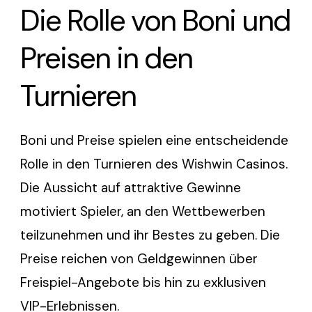
Die Rolle von Boni und
Preisen in den
Turnieren
Boni und Preise spielen eine entscheidende
Rolle in den Turnieren des Wishwin Casinos.
Die Aussicht auf attraktive Gewinne
motiviert Spieler, an den Wettbewerben
teilzunehmen und ihr Bestes zu geben. Die
Preise reichen von Geldgewinnen über
Freispiel-Angebote bis hin zu exklusiven
VIP-Erlebnissen.