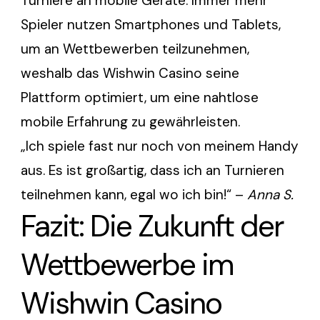
Turniere an mobile Geräte. Immer mehr
Spieler nutzen Smartphones und Tablets,
um an Wettbewerben teilzunehmen,
weshalb das Wishwin Casino seine
Plattform optimiert, um eine nahtlose
mobile Erfahrung zu gewährleisten.
„Ich spiele fast nur noch von meinem Handy
aus. Es ist großartig, dass ich an Turnieren
teilnehmen kann, egal wo ich bin!“ –
Anna S.
Fazit: Die Zukunft der
Wettbewerbe im
Wishwin Casino