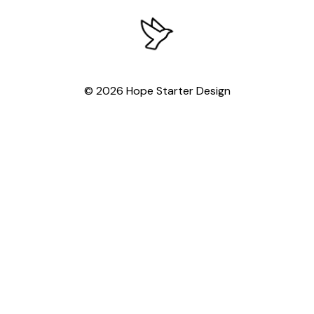
© 2026 Hope Starter Design