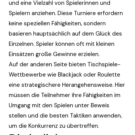
und eine Vielzahl von Spielerinnen und
Spielern anziehen. Diese Turniere erfordern
keine speziellen Fähigkeiten, sondern
basieren hauptsächlich auf dem Glück des
Einzelnen. Spieler können oft mit kleinen
Einsätzen große Gewinne erzielen.
Auf der anderen Seite bieten Tischspiele-
Wettbewerbe wie Blackjack oder Roulette
eine strategischere Herangehensweise. Hier
müssen die Teilnehmer ihre Fähigkeiten im
Umgang mit den Spielen unter Beweis
stellen und die besten Taktiken anwenden,
um die Konkurrenz zu übertreffen.