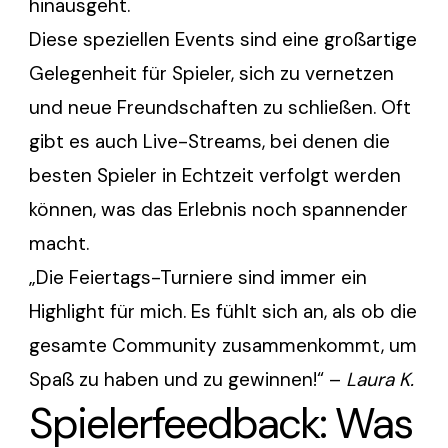
hinausgeht.
Diese speziellen Events sind eine großartige
Gelegenheit für Spieler, sich zu vernetzen
und neue Freundschaften zu schließen. Oft
gibt es auch Live-Streams, bei denen die
besten Spieler in Echtzeit verfolgt werden
können, was das Erlebnis noch spannender
macht.
„Die Feiertags-Turniere sind immer ein
Highlight für mich. Es fühlt sich an, als ob die
gesamte Community zusammenkommt, um
Spaß zu haben und zu gewinnen!“ –
Laura K.
Spielerfeedback: Was