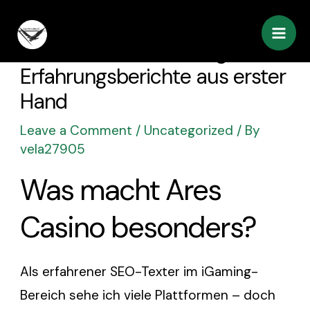
Skip
Post
Mai
to
navigation
Ares Casino Bewertungen und
Men
content
Erfahrungsberichte aus erster
Hand
Leave a Comment
/
Uncategorized
/ By
vela27905
Was macht Ares
Casino besonders?
Als erfahrener SEO-Texter im iGaming-
Bereich sehe ich viele Plattformen – doch