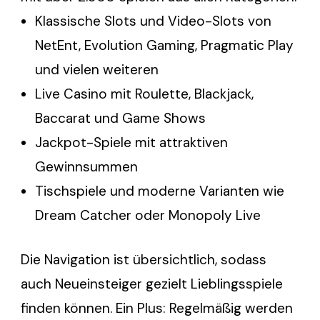
Klassische Slots und Video-Slots von
NetEnt, Evolution Gaming, Pragmatic Play
und vielen weiteren
Live Casino mit Roulette, Blackjack,
Baccarat und Game Shows
Jackpot-Spiele mit attraktiven
Gewinnsummen
Tischspiele und moderne Varianten wie
Dream Catcher oder Monopoly Live
Die Navigation ist übersichtlich, sodass
auch Neueinsteiger gezielt Lieblingsspiele
finden können. Ein Plus: Regelmäßig werden