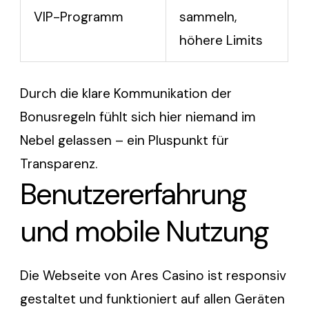
VIP-Programm
sammeln,
höhere Limits
Durch die klare Kommunikation der
Bonusregeln fühlt sich hier niemand im
Nebel gelassen – ein Pluspunkt für
Transparenz.
Benutzererfahrung
und mobile Nutzung
Die Webseite von Ares Casino ist responsiv
gestaltet und funktioniert auf allen Geräten