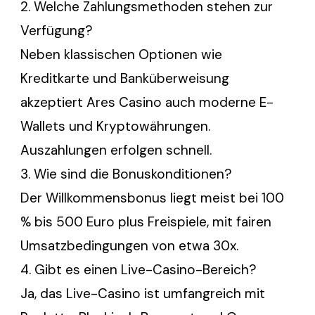
2. Welche Zahlungsmethoden stehen zur
Verfügung?
Neben klassischen Optionen wie
Kreditkarte und Banküberweisung
akzeptiert Ares Casino auch moderne E-
Wallets und Kryptowährungen.
Auszahlungen erfolgen schnell.
3. Wie sind die Bonuskonditionen?
Der Willkommensbonus liegt meist bei 100
% bis 500 Euro plus Freispiele, mit fairen
Umsatzbedingungen von etwa 30x.
4. Gibt es einen Live-Casino-Bereich?
Ja, das Live-Casino ist umfangreich mit