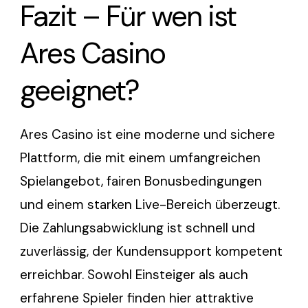
Fazit – Für wen ist
Ares Casino
geeignet?
Ares Casino ist eine moderne und sichere
Plattform, die mit einem umfangreichen
Spielangebot, fairen Bonusbedingungen
und einem starken Live-Bereich überzeugt.
Die Zahlungsabwicklung ist schnell und
zuverlässig, der Kundensupport kompetent
erreichbar. Sowohl Einsteiger als auch
erfahrene Spieler finden hier attraktive