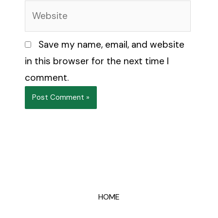
Website
Save my name, email, and website
in this browser for the next time I
comment.
HOME