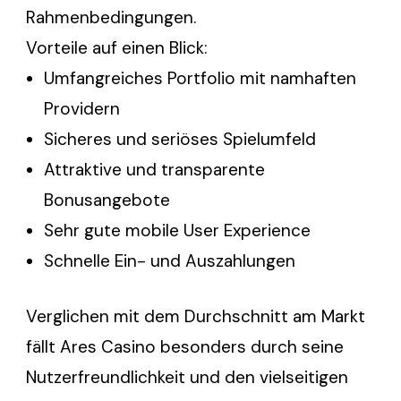
Rahmenbedingungen.
Vorteile auf einen Blick:
Umfangreiches Portfolio mit namhaften
Providern
Sicheres und seriöses Spielumfeld
Attraktive und transparente
Bonusangebote
Sehr gute mobile User Experience
Schnelle Ein- und Auszahlungen
Verglichen mit dem Durchschnitt am Markt
fällt Ares Casino besonders durch seine
Nutzerfreundlichkeit und den vielseitigen