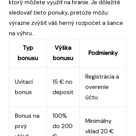
ktorý môžete využiť na hranie. Je dôležité
sledovať tieto ponuky, pretože môžu
výrazne zvýšiť váš herný rozpočet a šance
na výhru.
Typ
Výška
Podmienky
bonusu
bonusu
Registrácia a
Uvítací
15 € no
overenie
bonus
deposit
účtu
Bonus na
100%
Minimálny
prvý
do 200
vklad 20 €