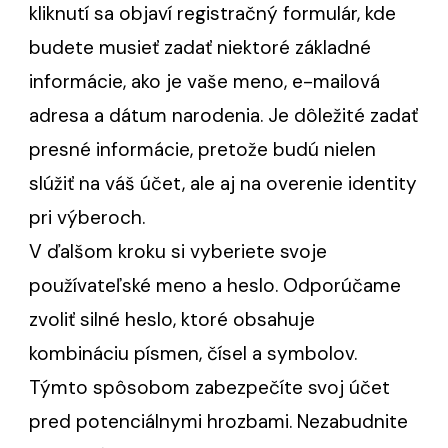
kliknutí sa objaví registračný formulár, kde
budete musieť zadať niektoré základné
informácie, ako je vaše meno, e-mailová
adresa a dátum narodenia. Je dôležité zadať
presné informácie, pretože budú nielen
slúžiť na váš účet, ale aj na overenie identity
pri výberoch.
V ďalšom kroku si vyberiete svoje
používateľské meno a heslo. Odporúčame
zvoliť silné heslo, ktoré obsahuje
kombináciu písmen, čísel a symbolov.
Týmto spôsobom zabezpečíte svoj účet
pred potenciálnymi hrozbami. Nezabudnite