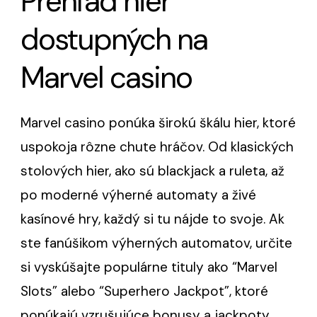
Prehľad hier
dostupných na
Marvel casino
Marvel casino ponúka širokú škálu hier, ktoré
uspokoja rôzne chute hráčov. Od klasických
stolových hier, ako sú blackjack a ruleta, až
po moderné výherné automaty a živé
kasínové hry, každý si tu nájde to svoje. Ak
ste fanúšikom výherných automatov, určite
si vyskúšajte populárne tituly ako “Marvel
Slots” alebo “Superhero Jackpot”, ktoré
ponúkajú vzrušujúce bonusy a jackpoty.