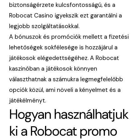
biztonságérzete kulcsfontosságú, és a
Robocat Casino igyekszik ezt garantálni a
legjobb szolgáltatásokkal.
A bónuszok és promóciók mellett a fizetési
lehetőségek sokfélesége is hozzájárul a
játékosok elégedettségéhez. A Robocat
kaszinóban a játékosok könnyen
választhatnak a számukra legmegfelelőbb
opciók közül, ami növeli a kényelmet és a
játékélményt.
Hogyan használhatjuk
ki a Robocat promo