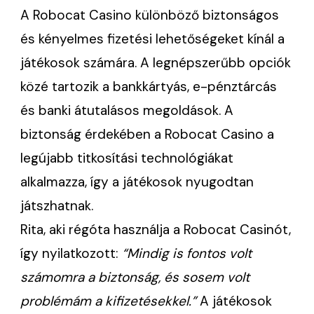
A Robocat Casino különböző biztonságos
és kényelmes fizetési lehetőségeket kínál a
játékosok számára. A legnépszerűbb opciók
közé tartozik a bankkártyás, e-pénztárcás
és banki átutalásos megoldások. A
biztonság érdekében a Robocat Casino a
legújabb titkosítási technológiákat
alkalmazza, így a játékosok nyugodtan
játszhatnak.
Rita, aki régóta használja a Robocat Casinót,
így nyilatkozott:
“Mindig is fontos volt
számomra a biztonság, és sosem volt
problémám a kifizetésekkel.”
A játékosok