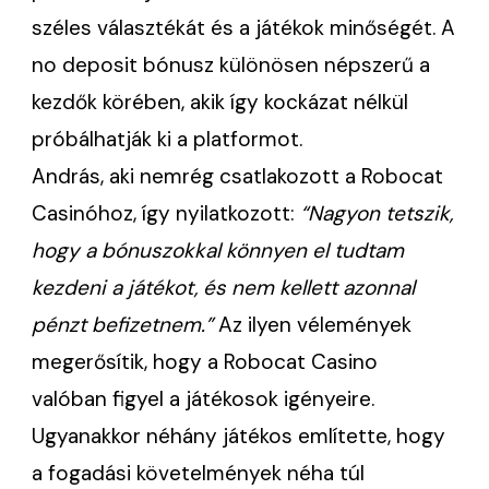
széles választékát és a játékok minőségét. A
no deposit bónusz különösen népszerű a
kezdők körében, akik így kockázat nélkül
próbálhatják ki a platformot.
András, aki nemrég csatlakozott a Robocat
Casinóhoz, így nyilatkozott:
“Nagyon tetszik,
hogy a bónuszokkal könnyen el tudtam
kezdeni a játékot, és nem kellett azonnal
pénzt befizetnem.”
Az ilyen vélemények
megerősítik, hogy a Robocat Casino
valóban figyel a játékosok igényeire.
Ugyanakkor néhány játékos említette, hogy
a fogadási követelmények néha túl