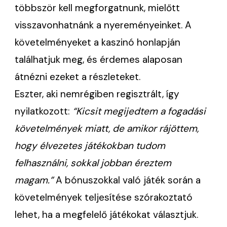
többször kell megforgatnunk, mielőtt
visszavonhatnánk a nyereményeinket. A
követelményeket a kaszinó honlapján
találhatjuk meg, és érdemes alaposan
átnézni ezeket a részleteket.
Eszter, aki nemrégiben regisztrált, így
nyilatkozott:
“Kicsit megijedtem a fogadási
követelmények miatt, de amikor rájöttem,
hogy élvezetes játékokban tudom
felhasználni, sokkal jobban éreztem
magam.”
A bónuszokkal való játék során a
követelmények teljesítése szórakoztató
lehet, ha a megfelelő játékokat választjuk.