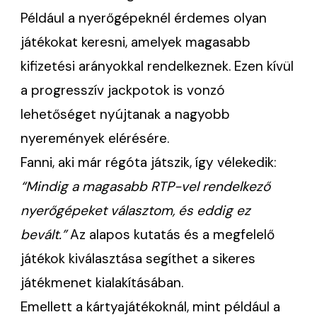
Például a nyerőgépeknél érdemes olyan
játékokat keresni, amelyek magasabb
kifizetési arányokkal rendelkeznek. Ezen kívül
a progresszív jackpotok is vonzó
lehetőséget nyújtanak a nagyobb
nyeremények elérésére.
Fanni, aki már régóta játszik, így vélekedik:
“Mindig a magasabb RTP-vel rendelkező
nyerőgépeket választom, és eddig ez
bevált.”
Az alapos kutatás és a megfelelő
játékok kiválasztása segíthet a sikeres
játékmenet kialakításában.
Emellett a kártyajátékoknál, mint például a