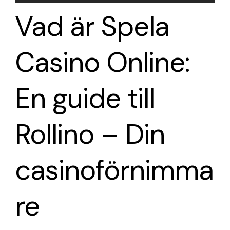
Vad är Spela
Casino Online:
En guide till
Rollino – Din
casinoförnimma
re