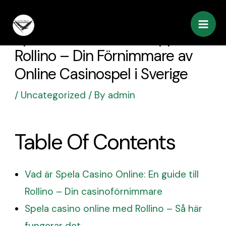
Skip
Post
Mai
to
navigation
Spela Casino Online: Upptäck
Men
content
Rollino – Din Förnimmare av
Online Casinospel i Sverige
/
Uncategorized
/ By
admin
Table Of Contents
Vad är Spela Casino Online: En guide till
Rollino – Din casinoförnimmare
Spela casino online med Rollino – Så här
fungerar det