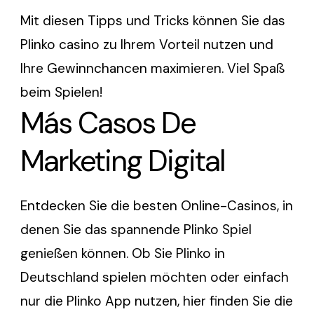
Mit diesen Tipps und Tricks können Sie das
Plinko casino zu Ihrem Vorteil nutzen und
Ihre Gewinnchancen maximieren. Viel Spaß
beim Spielen!
Más Casos De
Marketing Digital
Entdecken Sie die besten Online-Casinos, in
denen Sie das spannende Plinko Spiel
genießen können. Ob Sie Plinko in
Deutschland spielen möchten oder einfach
nur die Plinko App nutzen, hier finden Sie die