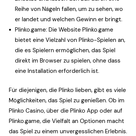
Reihe von Nägeln fallen, um zu sehen, wo
er landet und welchen Gewinn er bringt.
Plinko.game: Die Website Plinko.game
bietet eine Vielzahl von Plinko-Spielen an,
die es Spielern ermöglichen, das Spiel
direkt im Browser zu spielen, ohne dass
eine Installation erforderlich ist.
Für diejenigen, die Plinko lieben, gibt es viele
Möglichkeiten, das Spiel zu genießen. Ob im
Plinko Casino, über die Plinko App oder auf
Plinko.game, die Vielfalt an Optionen macht
das Spiel zu einem unvergesslichen Erlebnis.