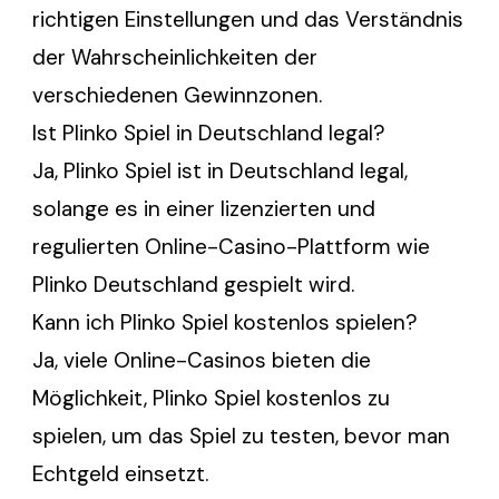
richtigen Einstellungen und das Verständnis
der Wahrscheinlichkeiten der
verschiedenen Gewinnzonen.
Ist Plinko Spiel in Deutschland legal?
Ja, Plinko Spiel ist in Deutschland legal,
solange es in einer lizenzierten und
regulierten Online-Casino-Plattform wie
Plinko Deutschland gespielt wird.
Kann ich Plinko Spiel kostenlos spielen?
Ja, viele Online-Casinos bieten die
Möglichkeit, Plinko Spiel kostenlos zu
spielen, um das Spiel zu testen, bevor man
Echtgeld einsetzt.