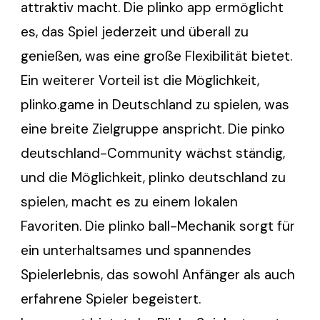
attraktiv macht. Die plinko app ermöglicht
es, das Spiel jederzeit und überall zu
genießen, was eine große Flexibilität bietet.
Ein weiterer Vorteil ist die Möglichkeit,
plinko.game in Deutschland zu spielen, was
eine breite Zielgruppe anspricht. Die pinko
deutschland-Community wächst ständig,
und die Möglichkeit, plinko deutschland zu
spielen, macht es zu einem lokalen
Favoriten. Die plinko ball-Mechanik sorgt für
ein unterhaltsames und spannendes
Spielerlebnis, das sowohl Anfänger als auch
erfahrene Spieler begeistert.