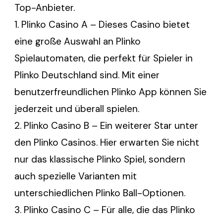
Top-Anbieter.
1. Plinko Casino A – Dieses Casino bietet
eine große Auswahl an Plinko
Spielautomaten, die perfekt für Spieler in
Plinko Deutschland sind. Mit einer
benutzerfreundlichen Plinko App können Sie
jederzeit und überall spielen.
2. Plinko Casino B – Ein weiterer Star unter
den Plinko Casinos. Hier erwarten Sie nicht
nur das klassische Plinko Spiel, sondern
auch spezielle Varianten mit
unterschiedlichen Plinko Ball-Optionen.
3. Plinko Casino C – Für alle, die das Plinko