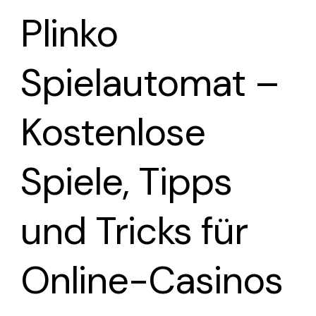
Plinko
Spielautomat –
Kostenlose
Spiele, Tipps
und Tricks für
Online-Casinos