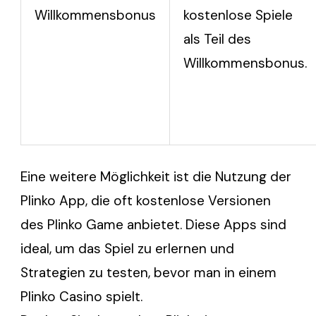
Willkommensbonus
kostenlose Spiele
als Teil des
Willkommensbonus.
Eine weitere Möglichkeit ist die Nutzung der
Plinko App, die oft kostenlose Versionen
des Plinko Game anbietet. Diese Apps sind
ideal, um das Spiel zu erlernen und
Strategien zu testen, bevor man in einem
Plinko Casino spielt.