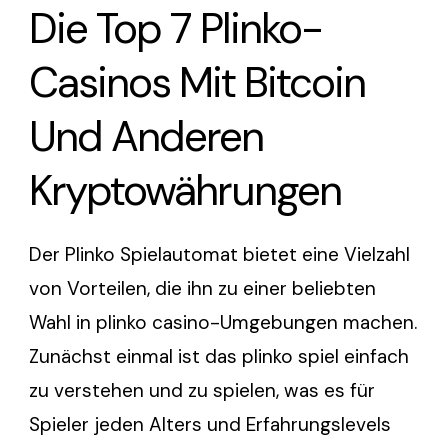
Die Top 7 Plinko-
Casinos Mit Bitcoin
Und Anderen
Kryptowährungen
Der Plinko Spielautomat bietet eine Vielzahl
von Vorteilen, die ihn zu einer beliebten
Wahl in plinko casino-Umgebungen machen.
Zunächst einmal ist das plinko spiel einfach
zu verstehen und zu spielen, was es für
Spieler jeden Alters und Erfahrungslevels