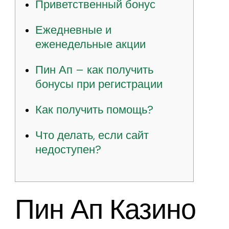
Приветственный бонус
Ежедневные и
еженедельные акции
Пин Ап – как получить
бонусы при регистрации
Как получить помощь?
Что делать, если сайт
недоступен?
Пин Ап Казино