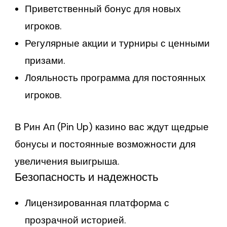
Приветственный бонус для новых
игроков.
Регулярные акции и турниры с ценными
призами.
Лояльность программа для постоянных
игроков.
В Pин Ап (Pin Up) казино вас ждут щедрые
бонусы и постоянные возможности для
увеличения выигрыша.
Безопасность и надежность
Лицензированная платформа с
прозрачной историей.