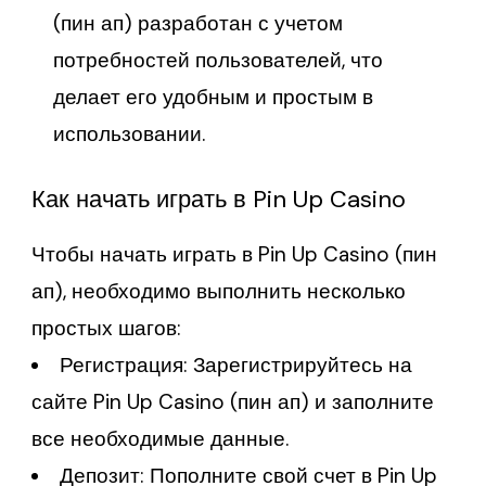
(пин ап) разработан с учетом
потребностей пользователей, что
делает его удобным и простым в
использовании.
Как начать играть в Pin Up Casino
Чтобы начать играть в Pin Up Casino (пин
ап), необходимо выполнить несколько
простых шагов:
Регистрация: Зарегистрируйтесь на
сайте Pin Up Casino (пин ап) и заполните
все необходимые данные.
Депозит: Пополните свой счет в Pin Up