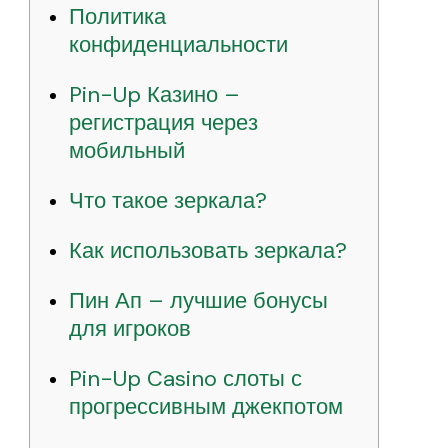
Политика
конфиденциальности
Pin-Up Казино –
регистрация через
мобильный
Что такое зеркала?
Как использовать зеркала?
Пин Ап – лучшие бонусы
для игроков
Pin-Up Casino слоты с
прогрессивным джекпотом