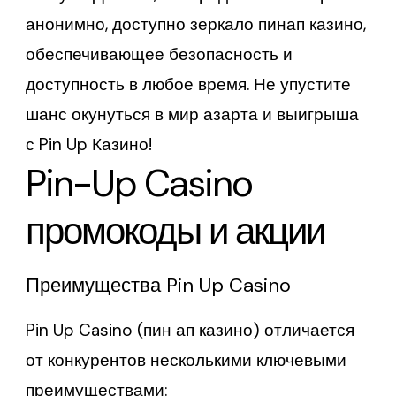
анонимно, доступно зеркало пинап казино,
обеспечивающее безопасность и
доступность в любое время. Не упустите
шанс окунуться в мир азарта и выигрыша
с Pin Up Казино!
Pin-Up Casino
промокоды и акции
Преимущества Pin Up Casino
Pin Up Casino (пин ап казино) отличается
от конкурентов несколькими ключевыми
преимуществами: