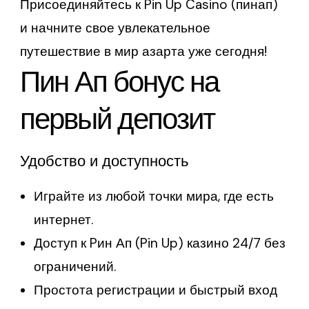
Присоединяйтесь к Pin Up Casino (пинап)
и начните свое увлекательное
путешествие в мир азарта уже сегодня!
Пин Ап бонус на
первый депозит
Удобство и доступность
Играйте из любой точки мира, где есть
интернет.
Доступ к Pин Ап (Pin Up) казино 24/7 без
ограничений.
Простота регистрации и быстрый вход