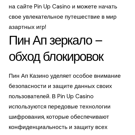
на сайте Pin Up Casino и можете начать
свое увлекательное путешествие в мир
азартных игр!
Пин Ап зеркало –
обход блокировок
Пин Ап Казино уделяет особое внимание
безопасности и защите данных своих
пользователей. В Pin Up Casino
используются передовые технологии
шифрования, которые обеспечивают
конфиденциальность и защиту всех