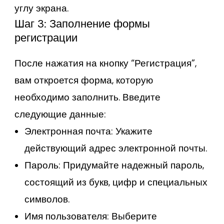
углу экрана.
Шаг 3: Заполнение формы
регистрации
После нажатия на кнопку “Регистрация”,
вам откроется форма, которую
необходимо заполнить. Введите
следующие данные:
Электронная почта: Укажите
действующий адрес электронной почты.
Пароль: Придумайте надежный пароль,
состоящий из букв, цифр и специальных
символов.
Имя пользователя: Выберите