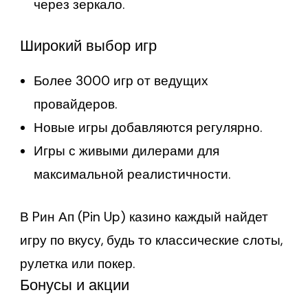
через зеркало.
Широкий выбор игр
Более 3000 игр от ведущих
провайдеров.
Новые игры добавляются регулярно.
Игры с живыми дилерами для
максимальной реалистичности.
В Pин Ап (Pin Up) казино каждый найдет
игру по вкусу, будь то классические слоты,
рулетка или покер.
Бонусы и акции