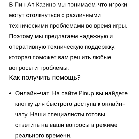
В Пин Ап Казино мы понимаем, что игроки
могут столкнуться с различными
техническими проблемами во время игры.
Поэтому мы предлагаем надежную и
оперативную техническую поддержку,
которая поможет вам решить любые
вопросы и проблемы.
Как получить помощь?
Онлайн-чат: На сайте Pinup вы найдете
кнопку для быстрого доступа к онлайн-
чату. Наши специалисты готовы
ответить на ваши вопросы в режиме
реального времени.