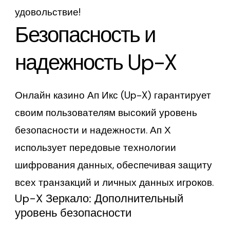
удовольствие!
Безопасность и
надежность Up-X
Онлайн казино Ап Икс (Up-X) гарантирует
своим пользователям высокий уровень
безопасности и надежности. Ап Х
использует передовые технологии
шифрования данных, обеспечивая защиту
всех транзакций и личных данных игроков.
Up-X Зеркало: Дополнительный
уровень безопасности