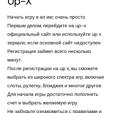
Up-X
Начать игру в ап икс очень просто.
Первым делом, перейдите на up-x
официальный сайт или используйте up x
зеркало, если основной сайт недоступен.
Регистрация займет всего несколько
минут.
После регистрации на up x, вы сможете
выбрать из широкого спектра игр, включая
слоты, рулетку, блэкджек и многое другое.
Для начала игры достаточно пополнить
счет и выбрать желаемую игру.
Не забудьте ознакомиться с правилами и