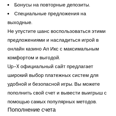
Бонусы на повторные депозиты.
Специальные предложения на
выходные.
Не упустите шанс воспользоваться этими
предложениями и насладиться игрой в
онлайн казино Ап Икс с максимальным
комфортом и выгодой.
Up-X официальный сайт предлагает
широкий выбор платежных систем для
удобной и безопасной игры. Вы можете
пополнить свой счет и вывести выигрыш с
помощью самых популярных методов.
Пополнение счета