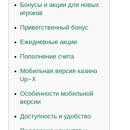
Бонусы и акции для новых
игроков
Приветственный бонус
Ежедневные акции
Пополнение счета
Мобильная версия казино
Up-X
Особенности мобильной
версии
Доступность и удобство