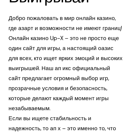
Добро пожаловать в мир онлайн казино,
где азарт и возможности не имеют границ!
Онлайн казино Up-X – это не просто еще
один сайт для игры, а настоящий оазис
для всех, кто ищет ярких эмоций и высоких
выигрышей. Наш ап икс официальный
сайт предлагает огромный выбор игр,
прозрачные условия и безопасность,
которые делают каждый момент игры
незабываемым.
Если вы ищете стабильность и
надежность, то ап х – это именно то, что