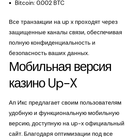
Bitcoin: 0.002 BTC
Все транзакции на up x проходят через
защищенные каналы связи, обеспечивая
полную конфиденциальность и
безопасность ваших данных.
Мобильная версия
казино Up-X
Ап Икс предлагает своим пользователям
удобную и функциональную мобильную
версию, доступную на up-x официальный
сайт. Благодаря оптимизации под все