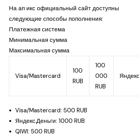
На ап икс официальный сайт доступны
следующие способы пополнения:
Платежная система
Минимальная сумма
Максимальная сумма
100
100
Visa/Mastercard
000
Яндекс
RUB
RUB
Visa/Mastercard: 500 RUB
Яндекс.Деньги: 1000 RUB
QIWI: 500 RUB