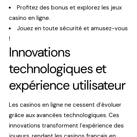
Profitez des bonus et explorez les jeux
casino en ligne.
Jouez en toute sécurité et amusez-vous
!
Innovations
technologiques et
expérience utilisateur
Les casinos en ligne ne cessent d’évoluer
grâce aux avancées technologiques. Ces
innovations transforment l’expérience des
joueurs, rendant les casinos français en