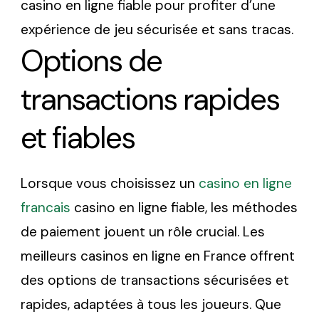
casino en ligne fiable pour profiter d’une
expérience de jeu sécurisée et sans tracas.
Options de
transactions rapides
et fiables
Lorsque vous choisissez un
casino en ligne
francais
casino en ligne fiable, les méthodes
de paiement jouent un rôle crucial. Les
meilleurs casinos en ligne en France offrent
des options de transactions sécurisées et
rapides, adaptées à tous les joueurs. Que