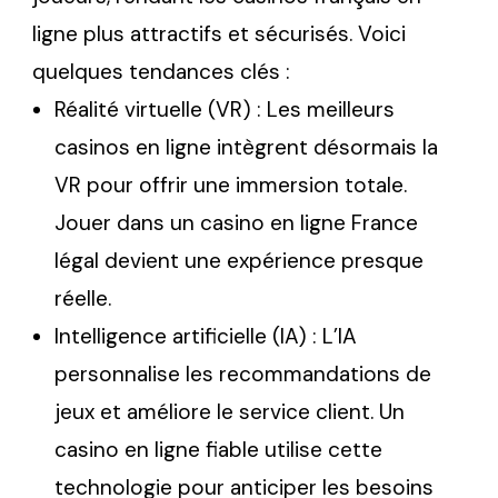
ligne plus attractifs et sécurisés. Voici
quelques tendances clés :
Réalité virtuelle (VR) : Les meilleurs
casinos en ligne intègrent désormais la
VR pour offrir une immersion totale.
Jouer dans un casino en ligne France
légal devient une expérience presque
réelle.
Intelligence artificielle (IA) : L’IA
personnalise les recommandations de
jeux et améliore le service client. Un
casino en ligne fiable utilise cette
technologie pour anticiper les besoins