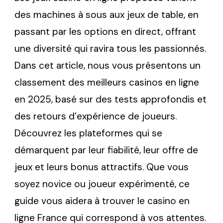
des machines à sous aux jeux de table, en
passant par les options en direct, offrant
une diversité qui ravira tous les passionnés.
Dans cet article, nous vous présentons un
classement des meilleurs casinos en ligne
en 2025, basé sur des tests approfondis et
des retours d’expérience de joueurs.
Découvrez les plateformes qui se
démarquent par leur fiabilité, leur offre de
jeux et leurs bonus attractifs. Que vous
soyez novice ou joueur expérimenté, ce
guide vous aidera à trouver le casino en
ligne France qui correspond à vos attentes.