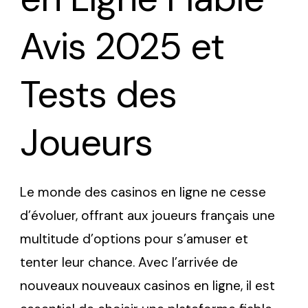
Avis 2025 et
Tests des
Joueurs
Le monde des casinos en ligne ne cesse
d’évoluer, offrant aux joueurs français une
multitude d’options pour s’amuser et
tenter leur chance. Avec l’arrivée de
nouveaux nouveaux casinos en ligne, il est