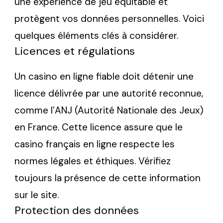
une expérience de jeu équitable et
protègent vos données personnelles. Voici
quelques éléments clés à considérer.
Licences et régulations
Un casino en ligne fiable doit détenir une
licence délivrée par une autorité reconnue,
comme l’ANJ (Autorité Nationale des Jeux)
en France. Cette licence assure que le
casino français en ligne respecte les
normes légales et éthiques. Vérifiez
toujours la présence de cette information
sur le site.
Protection des données