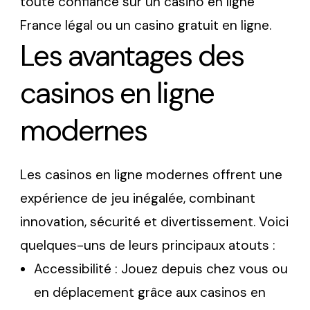
toute confiance sur un casino en ligne
France légal ou un casino gratuit en ligne.
Les avantages des
casinos en ligne
modernes
Les casinos en ligne modernes offrent une
expérience de jeu inégalée, combinant
innovation, sécurité et divertissement. Voici
quelques-uns de leurs principaux atouts :
Accessibilité : Jouez depuis chez vous ou
en déplacement grâce aux casinos en