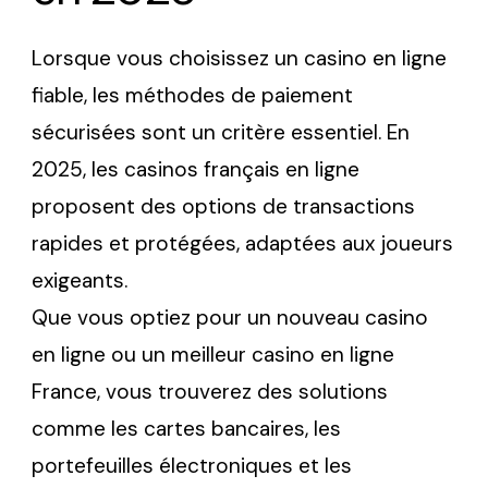
Lorsque vous choisissez un casino en ligne
fiable, les méthodes de paiement
sécurisées sont un critère essentiel. En
2025, les casinos français en ligne
proposent des options de transactions
rapides et protégées, adaptées aux joueurs
exigeants.
Que vous optiez pour un nouveau casino
en ligne ou un meilleur casino en ligne
France, vous trouverez des solutions
comme les cartes bancaires, les
portefeuilles électroniques et les