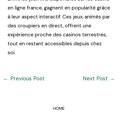
en ligne france, gagnent en popularité grâce
à leur aspect interactif. Ces jeux, animés par
des croupiers en direct, offrent une
expérience proche des casinos terrestres,
tout en restant accessibles depuis chez
soi.
←
Previous Post
Next Post
→
HOME