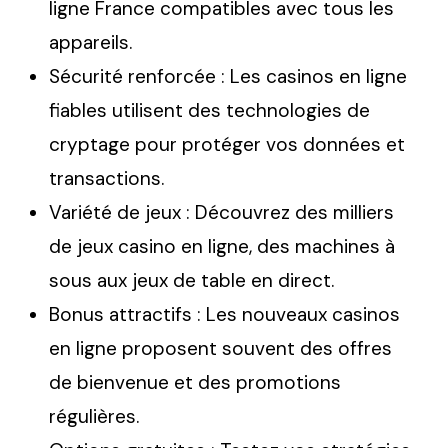
ligne France compatibles avec tous les
appareils.
Sécurité renforcée : Les casinos en ligne
fiables utilisent des technologies de
cryptage pour protéger vos données et
transactions.
Variété de jeux : Découvrez des milliers
de jeux casino en ligne, des machines à
sous aux jeux de table en direct.
Bonus attractifs : Les nouveaux casinos
en ligne proposent souvent des offres
de bienvenue et des promotions
régulières.