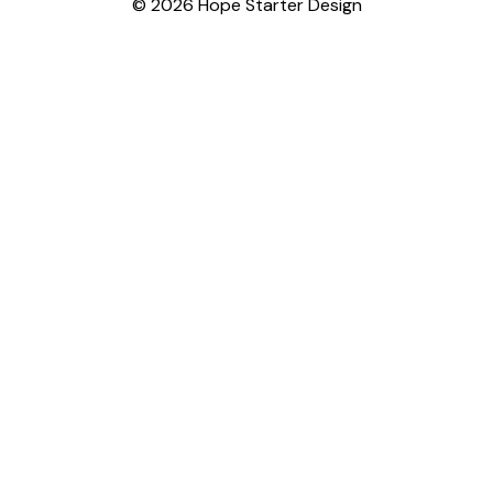
© 2026 Hope Starter Design