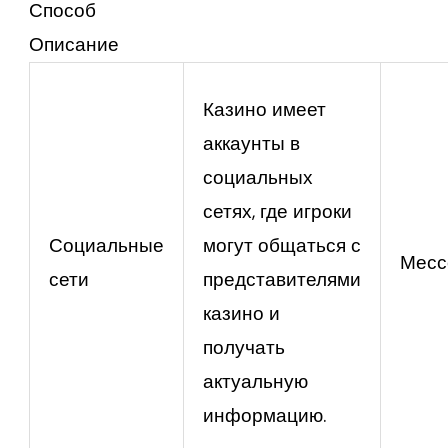
Способ
Описание
Казино имеет
аккаунты в
социальных
сетях, где игроки
Социальные
могут общаться с
Месс
сети
представителями
казино и
получать
актуальную
информацию.