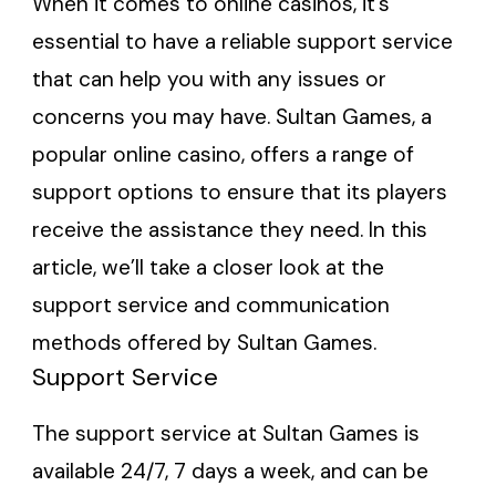
When it comes to online casinos, it’s
essential to have a reliable support service
that can help you with any issues or
concerns you may have. Sultan Games, a
popular online casino, offers a range of
support options to ensure that its players
receive the assistance they need. In this
article, we’ll take a closer look at the
support service and communication
methods offered by Sultan Games.
Support Service
The support service at Sultan Games is
available 24/7, 7 days a week, and can be