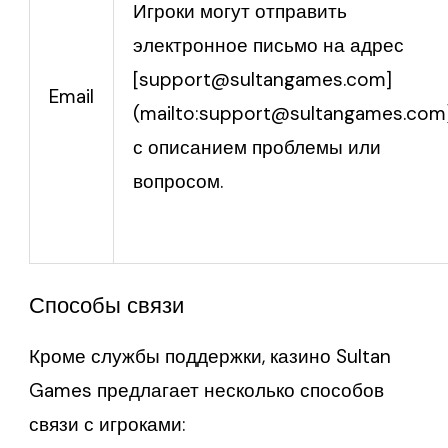
Игроки могут отправить
электронное письмо на адрес
[support@sultangames.com]
Email
(mailto:support@sultangames.com
с описанием проблемы или
вопросом.
Способы связи
Кроме службы поддержки, казино Sultan
Games предлагает несколько способов
связи с игроками: