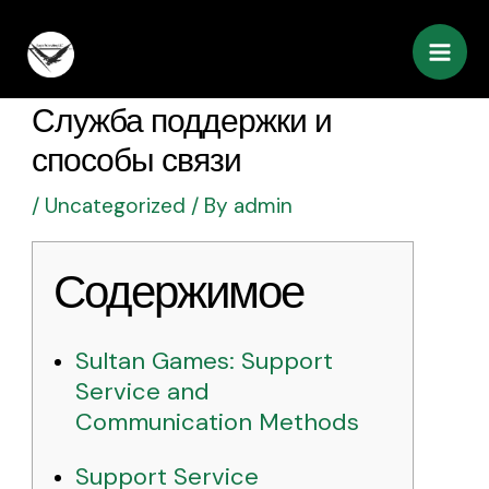
Skip
Post
Mai
to
navigation
Казино Sultan Games –
Men
content
Служба поддержки и
способы связи
/
Uncategorized
/ By
admin
Содержимое
Sultan Games: Support
Service and
Communication Methods
Support Service