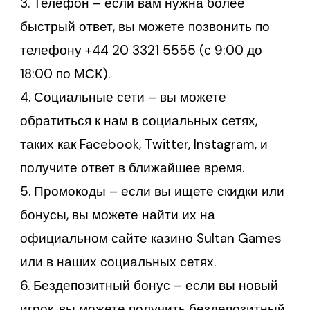
3. Телефон – если вам нужна более
быстрый ответ, вы можете позвонить по
телефону +44 20 3321 5555 (с 9:00 до
18:00 по МСК).
4. Социальные сети – вы можете
обратиться к нам в социальных сетях,
таких как Facebook, Twitter, Instagram, и
получите ответ в ближайшее время.
5. Промокоды – если вы ищете скидки или
бонусы, вы можете найти их на
официальном сайте казино Sultan Games
или в наших социальных сетях.
6. Бездепозитный бонус – если вы новый
игрок, вы можете получить бездепозитный