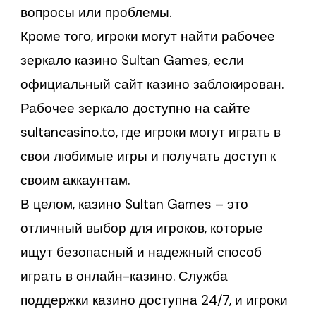
вопросы или проблемы.
Кроме того, игроки могут найти рабочее
зеркало казино Sultan Games, если
официальный сайт казино заблокирован.
Рабочее зеркало доступно на сайте
sultancasino.to, где игроки могут играть в
свои любимые игры и получать доступ к
своим аккаунтам.
В целом, казино Sultan Games – это
отличный выбор для игроков, которые
ищут безопасный и надежный способ
играть в онлайн-казино. Служба
поддержки казино доступна 24/7, и игроки