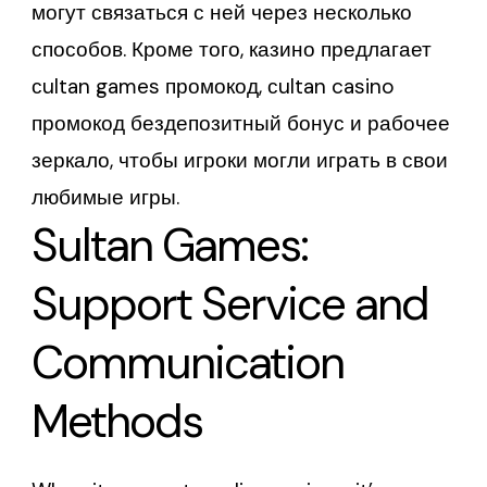
могут связаться с ней через несколько
способов. Кроме того, казино предлагает
сultan games промокод, сultan casino
промокод бездепозитный бонус и рабочее
зеркало, чтобы игроки могли играть в свои
любимые игры.
Sultan Games:
Support Service and
Communication
Methods