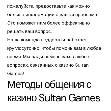
пожалуйста, предоставьте как можно
больше информации о вашей проблеме.
Это поможет нам более эффективно
решать ваш вопрос.
Наша команда поддержки работает
круглосуточно, чтобы помочь вам в любое
время. Мы рады помочь вам в любых
вопросах, связанных с казино Sultan
Games!
Методы общения с
казино Sultan Games