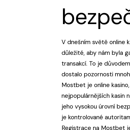
bezpe
V dnešním světě online ka
důležité, aby nám byla g
transakcí. To je důvode
dostalo pozornosti mnoh
Mostbet je online kasino
nejpopulárnějších kasin n
jeho vysokou úrovní bezp
je kontrolované autoritam
Registrace na Mostbet je