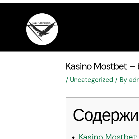
Skip
Post
to
navigation
content
Kasino Mostbet –
/
Uncategorized
/ By
ad
Содержи
Kasino Mostbet: