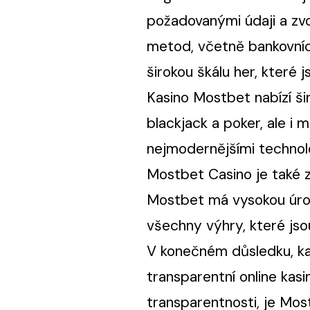
požadovanými údaji a zvo
metod, včetně bankovních 
širokou škálu her, které j
Kasino Mostbet nabízí šir
blackjack a poker, ale i m
nejmodernějšími technol
Mostbet Casino je také z
Mostbet má vysokou úrove
všechny výhry, které jso
V konečném důsledku, ka
transparentní online kasi
transparentnosti, je Most