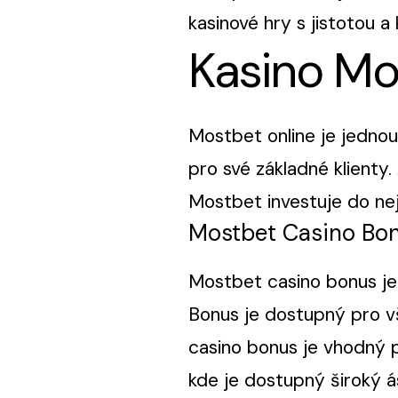
kasinové hry s jistotou a 
Kasino Mos
Mostbet online je jednou 
pro své základné klienty. 
Mostbet investuje do ne
Mostbet Casino Bo
Mostbet casino bonus je 
Bonus je dostupný pro vš
casino bonus je vhodný p
kde je dostupný široký á