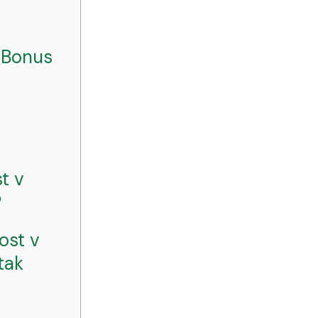
 Bonus
t v
?
ost v
tak