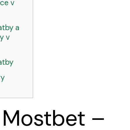
ace v
atby a
y v
atby
ry
 Mostbet –