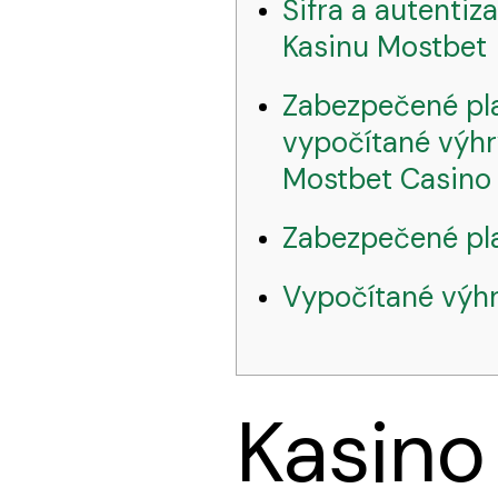
Šifra a autentiz
Kasinu Mostbet
Zabezpečené pl
vypočítané výhr
Mostbet Casino
Zabezpečené pl
Vypočítané výh
Kasino