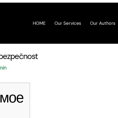
HOME
Our Services
Our Authors
 bezpečnost
min
мое