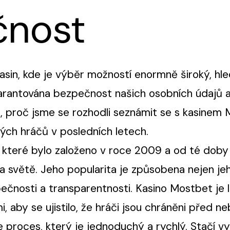
čnost
sin, kde je výběr možností enormně široký, hled
arantována bezpečnost našich osobních údajů a
m, proč jsme se rozhodli seznámit se s kasinem
ých hráčů v posledních letech.
, které bylo založeno v roce 2009 a od té doby 
a světě. Jeho popularita je způsobena nejen jeho
ečnosti a transparentnosti. Kasino Mostbet je
i, aby se ujistilo, že hráči jsou chráněni před 
 proces, který je jednoduchý a rychlý. Stačí vyp