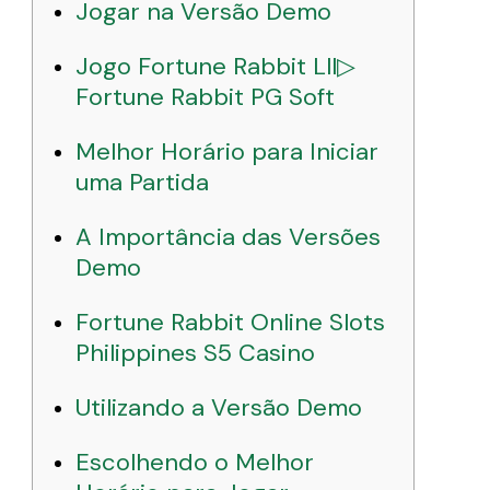
Jogar na Versão Demo
Jogo Fortune Rabbit Lll▷
Fortune Rabbit PG Soft
Melhor Horário para Iniciar
uma Partida
A Importância das Versões
Demo
Fortune Rabbit Online Slots
Philippines S5 Casino
Utilizando a Versão Demo
Escolhendo o Melhor