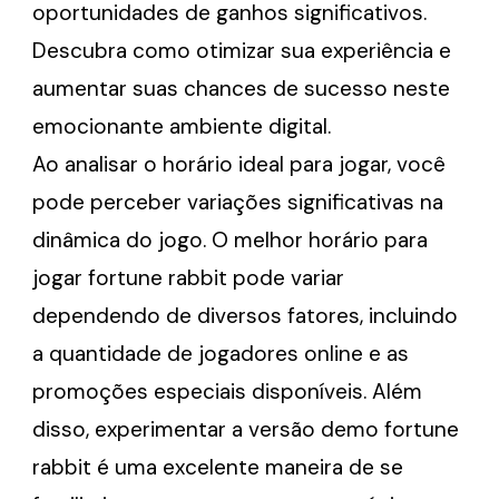
oportunidades de ganhos significativos.
Descubra como otimizar sua experiência e
aumentar suas chances de sucesso neste
emocionante ambiente digital.
Ao analisar o horário ideal para jogar, você
pode perceber variações significativas na
dinâmica do jogo. O melhor horário para
jogar fortune rabbit pode variar
dependendo de diversos fatores, incluindo
a quantidade de jogadores online e as
promoções especiais disponíveis. Além
disso, experimentar a versão demo fortune
rabbit é uma excelente maneira de se