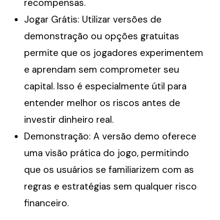
recompensas.
Jogar Grátis: Utilizar versões de
demonstração ou opções gratuitas
permite que os jogadores experimentem
e aprendam sem comprometer seu
capital. Isso é especialmente útil para
entender melhor os riscos antes de
investir dinheiro real.
Demonstração: A versão demo oferece
uma visão prática do jogo, permitindo
que os usuários se familiarizem com as
regras e estratégias sem qualquer risco
financeiro.