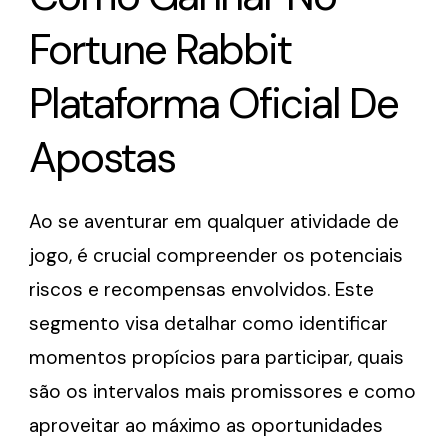
Fortune Rabbit
Plataforma Oficial De
Apostas
Ao se aventurar em qualquer atividade de
jogo, é crucial compreender os potenciais
riscos e recompensas envolvidos. Este
segmento visa detalhar como identificar
momentos propícios para participar, quais
são os intervalos mais promissores e como
aproveitar ao máximo as oportunidades