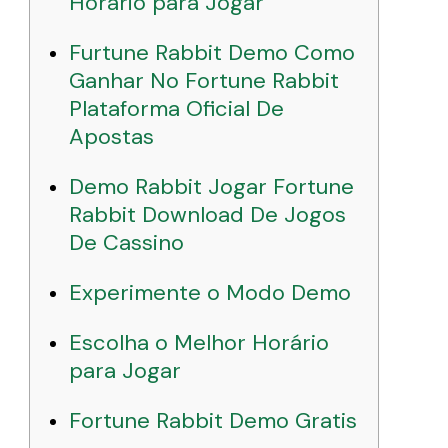
Horário para Jogar
Furtune Rabbit Demo Como
Ganhar No Fortune Rabbit
Plataforma Oficial De
Apostas
Demo Rabbit Jogar Fortune
Rabbit Download De Jogos
De Cassino
Experimente o Modo Demo
Escolha o Melhor Horário
para Jogar
Fortune Rabbit Demo Gratis