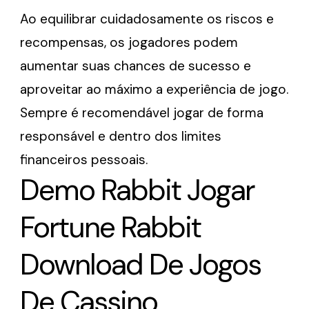
Ao equilibrar cuidadosamente os riscos e
recompensas, os jogadores podem
aumentar suas chances de sucesso e
aproveitar ao máximo a experiência de jogo.
Sempre é recomendável jogar de forma
responsável e dentro dos limites
financeiros pessoais.
Demo Rabbit Jogar
Fortune Rabbit
Download De Jogos
De Cassino