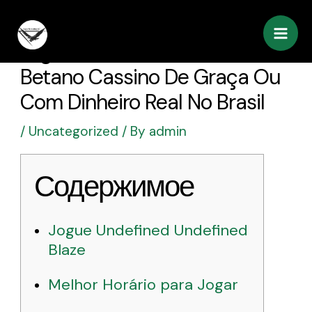
Skip
Post
Mai
to
navigation
Jogue Fortune Rabbit Slot No
Men
content
Betano Cassino De Graça Ou
Com Dinheiro Real No Brasil
/
Uncategorized
/ By
admin
Содержимое
Jogue Undefined Undefined
Blaze
Melhor Horário para Jogar