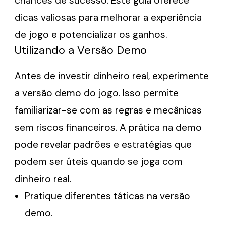
chances de sucesso. Este guia oferece
dicas valiosas para melhorar a experiência
de jogo e potencializar os ganhos.
Utilizando a Versão Demo
Antes de investir dinheiro real, experimente
a versão demo do jogo. Isso permite
familiarizar-se com as regras e mecânicas
sem riscos financeiros. A prática na demo
pode revelar padrões e estratégias que
podem ser úteis quando se joga com
dinheiro real.
Pratique diferentes táticas na versão
demo.