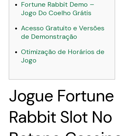
Fortune Rabbit Demo –
Jogo Do Coelho Grátis
Acesso Gratuito e Versões
de Demonstração
Otimização de Horários de
Jogo
Jogue Fortune
Rabbit Slot No