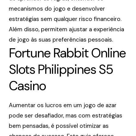
mecanismos do jogo e desenvolver
estratégias sem qualquer risco financeiro.
Além disso, permitem ajustar a experiência
de jogo às suas preferências pessoais.
Fortune Rabbit Online
Slots Philippines S5
Casino
Aumentar os lucros em um jogo de azar
pode ser desafiador, mas com estratégias
bem pensadas, é possível otimizar as