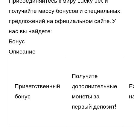
Присоединяйтесь к миру Lucky Jet и
получайте массу бонусов и специальных
предложений на официальном сайте. У
нас вы найдете:
Бонус
Описание
Получите
Приветственный
дополнительные
Е
бонус
монеты за
н
первый депозит!