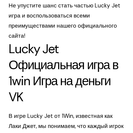
Не упустите шанс стать частью Lucky Jet
игра и воспользоваться всеми
преимуществами нашего официального
сайта!
Lucky Jet
Официальная игра в
1win Игра на деньги
VK
В игре Lucky Jet от 1Win, известная как
Лаки Джет, мы понимаем, что каждый игрок