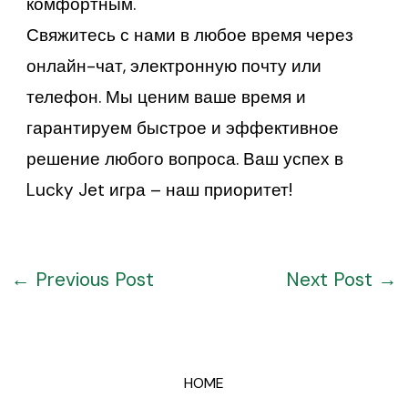
комфортным.
Свяжитесь с нами в любое время через
онлайн-чат, электронную почту или
телефон. Мы ценим ваше время и
гарантируем быстрое и эффективное
решение любого вопроса. Ваш успех в
Lucky Jet игра – наш приоритет!
←
Previous Post
Next Post
→
HOME