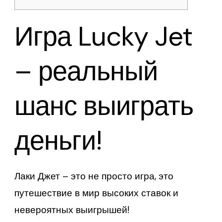
Игра Lucky Jet
– реальный
шанс выиграть
деньги!
Лаки Джет – это не просто игра, это
путешествие в мир высоких ставок и
невероятных выигрышей!