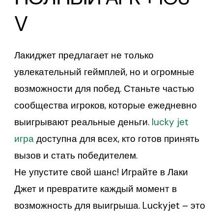
V
Лакиджет предлагает не только
увлекательный геймплей, но и огромные
возможности для побед. Станьте частью
сообщества игроков, которые ежедневно
выигрывают реальные деньги.
lucky jet
игра
доступна для всех, кто готов принять
вызов и стать победителем.
Не упустите свой шанс! Играйте в Лаки
Джет и превратите каждый момент в
возможность для выигрыша. Luckyjet – это