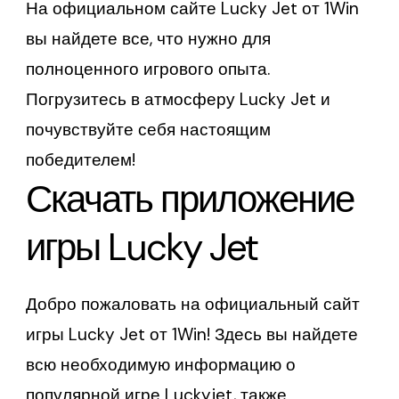
На официальном сайте Lucky Jet от 1Win
вы найдете все, что нужно для
полноценного игрового опыта.
Погрузитесь в атмосферу Lucky Jet и
почувствуйте себя настоящим
победителем!
Скачать приложение
игры Lucky Jet
Добро пожаловать на официальный сайт
игры Lucky Jet от 1Win! Здесь вы найдете
всю необходимую информацию о
популярной игре Luckyjet, также