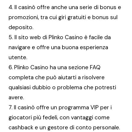
4. Il casinò offre anche una serie di bonus e
promozioni, tra cui giri gratuiti e bonus sul
deposito.
5. Il sito web di Plinko Casino è facile da
navigare e offre una buona esperienza
utente.
6. Plinko Casino ha una sezione FAQ
completa che può aiutarti a risolvere
qualsiasi dubbio o problema che potresti
avere.
7. Il casinò offre un programma VIP per i
giocatori più fedeli, con vantaggi come
cashback e un gestore di conto personale.