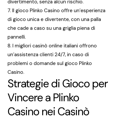
divertimento, senza alcun rischio.
7. Il gioco Plinko Casino offre un’esperienza
di gioco unica e divertente, con una palla
che cade a caso su una griglia piena di
pannelli.
8. I migliori casinò online italiani offrono
un’assistenza clienti 24/7, in caso di
problemi o domande sul gioco Plinko
Casino.
Strategie di Gioco per
Vincere a Plinko
Casino nei Casinò