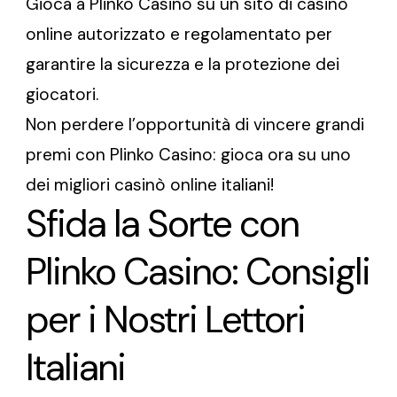
Gioca a Plinko Casino su un sito di casinò
online autorizzato e regolamentato per
garantire la sicurezza e la protezione dei
giocatori.
Non perdere l’opportunità di vincere grandi
premi con Plinko Casino: gioca ora su uno
dei migliori casinò online italiani!
Sfida la Sorte con
Plinko Casino: Consigli
per i Nostri Lettori
Italiani