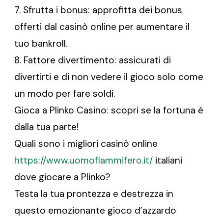
7. Sfrutta i bonus: approfitta dei bonus
offerti dal casinò online per aumentare il
tuo bankroll.
8. Fattore divertimento: assicurati di
divertirti e di non vedere il gioco solo come
un modo per fare soldi.
Gioca a Plinko Casino: scopri se la fortuna è
dalla tua parte!
Quali sono i migliori casinò online
https://www.uomofiammifero.it/
italiani
dove giocare a Plinko?
Testa la tua prontezza e destrezza in
questo emozionante gioco d’azzardo