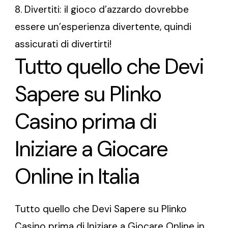
8. Divertiti: il gioco d’azzardo dovrebbe
essere un’esperienza divertente, quindi
assicurati di divertirti!
Tutto quello che Devi
Sapere su Plinko
Casino prima di
Iniziare a Giocare
Online in Italia
Tutto quello che Devi Sapere su Plinko
Casino prima di Iniziare a Giocare Online in