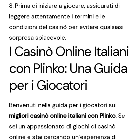
8. Prima di iniziare a giocare, assicurati di
leggere attentamente i termini e le
condizioni del casinò per evitare qualsiasi
sorpresa spiacevole.
I Casinò Online Italiani
con Plinko: Una Guida
per i Giocatori
Benvenuti nella guida per i giocatori sui
migliori casinò online italiani con Plinko
. Se
sei un appassionato di giochi di casinò
online e stai cercando un’esperienza di