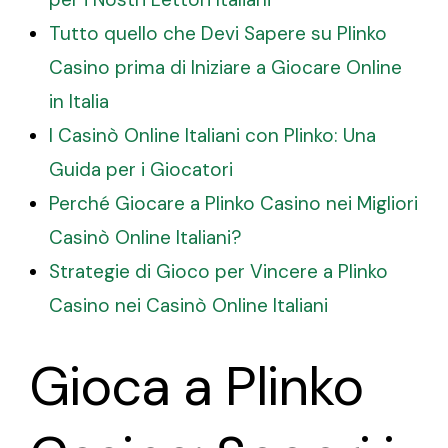
Tutto quello che Devi Sapere su Plinko
Casino prima di Iniziare a Giocare Online
in Italia
I Casinò Online Italiani con Plinko: Una
Guida per i Giocatori
Perché Giocare a Plinko Casino nei Migliori
Casinò Online Italiani?
Strategie di Gioco per Vincere a Plinko
Casino nei Casinò Online Italiani
Gioca a Plinko