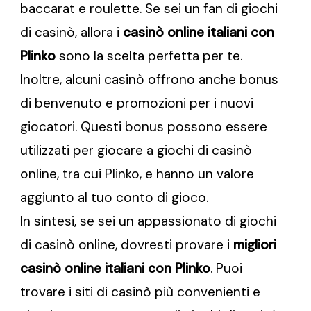
baccarat e roulette. Se sei un fan di giochi
di casinò, allora i
casinò online italiani con
Plinko
sono la scelta perfetta per te.
Inoltre, alcuni casinò offrono anche bonus
di benvenuto e promozioni per i nuovi
giocatori. Questi bonus possono essere
utilizzati per giocare a giochi di casinò
online, tra cui Plinko, e hanno un valore
aggiunto al tuo conto di gioco.
In sintesi, se sei un appassionato di giochi
di casinò online, dovresti provare i
migliori
casinò online italiani con Plinko
. Puoi
trovare i siti di casinò più convenienti e