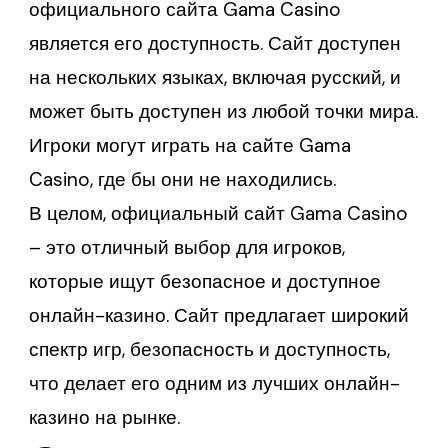
официального сайта Gama Casino
является его доступность. Сайт доступен
на нескольких языках, включая русский, и
может быть доступен из любой точки мира.
Игроки могут играть на сайте Gama
Casino, где бы они не находились.
В целом, официальный сайт Gama Casino
– это отличный выбор для игроков,
которые ищут безопасное и доступное
онлайн-казино. Сайт предлагает широкий
спектр игр, безопасность и доступность,
что делает его одним из лучших онлайн-
казино на рынке.