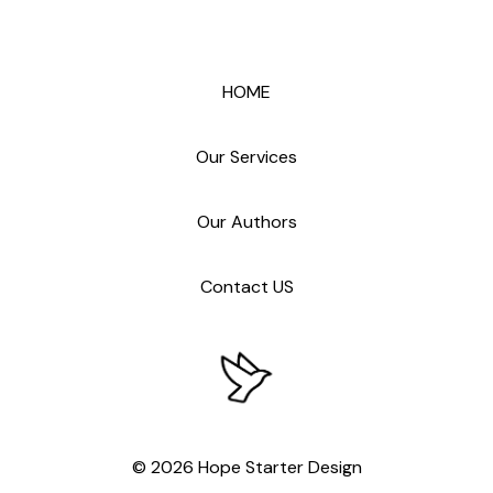
HOME
Our Services
Our Authors
Contact US
© 2026 Hope Starter Design