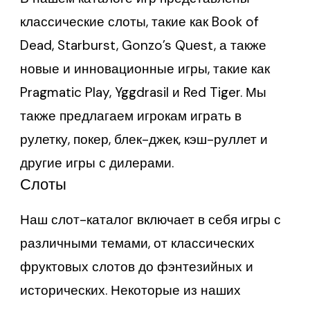
классические слоты, такие как Book of
Dead, Starburst, Gonzo’s Quest, а также
новые и инновационные игры, такие как
Pragmatic Play, Yggdrasil и Red Tiger. Мы
также предлагаем игрокам играть в
рулетку, покер, блек-джек, кэш-руллет и
другие игры с дилерами.
Слоты
Наш слот-каталог включает в себя игры с
различными темами, от классических
фруктовых слотов до фэнтезийных и
исторических. Некоторые из наших