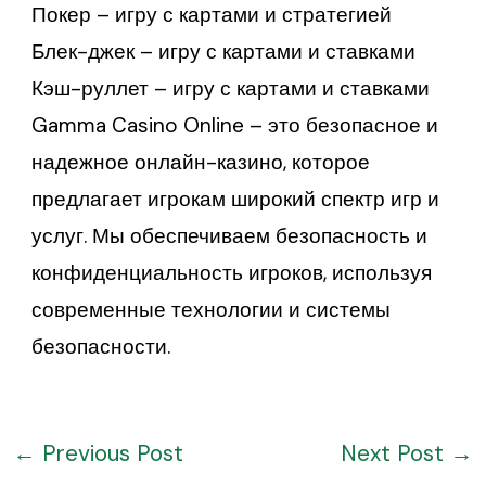
Покер – игру с картами и стратегией
Блек-джек – игру с картами и ставками
Кэш-руллет – игру с картами и ставками
Gamma Casino Online – это безопасное и
надежное онлайн-казино, которое
предлагает игрокам широкий спектр игр и
услуг. Мы обеспечиваем безопасность и
конфиденциальность игроков, используя
современные технологии и системы
безопасности.
←
Previous Post
Next Post
→