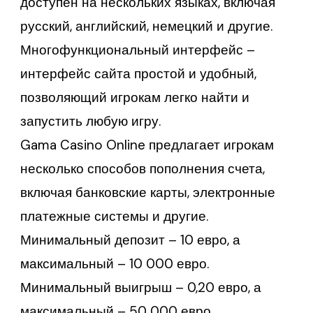
доступен на нескольких языках, включая
русский, английский, немецкий и другие.
Многофункциональный интерфейс –
интерфейс сайта простой и удобный,
позволяющий игрокам легко найти и
запустить любую игру.
Gama Casino Online предлагает игрокам
несколько способов пополнения счета,
включая банковские карты, электронные
платежные системы и другие.
Минимальный депозит – 10 евро, а
максимальный – 10 000 евро.
Минимальный выигрыш – 0,20 евро, а
максимальный – 50 000 евро.