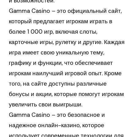
и возможностей.
Gamma Casino – это официальный сайт,
который предлагает игрокам играть в
более 1 000 игр, включая слоты,
карточные игры, рулетку и другие. Каждая
игра имеет свою уникальную тему,
графику и функции, что обеспечивает
игрокам наилучший игровой опыт. Кроме
того, на сайте доступны различные
бонусы и акции, которые помогут игрокам
увеличить свои выигрыши.
Gamma Casino – это безопасное и
надежное онлайн-казино, которое
использует современные технологии для