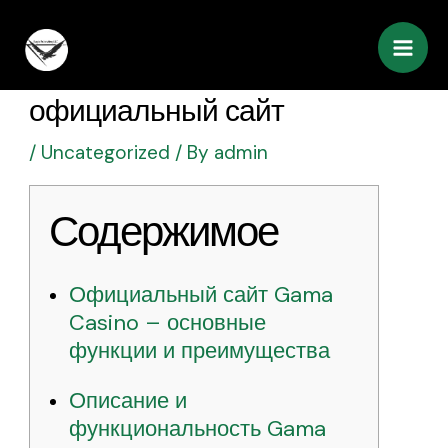
Skip
Post
Mai
to
navigation
Gama Casino Online –
Men
content
официальный сайт
/
Uncategorized
/ By
admin
Содержимое
Официальный сайт Gama
Casino – основные
функции и преимущества
Описание и
функциональность Gama