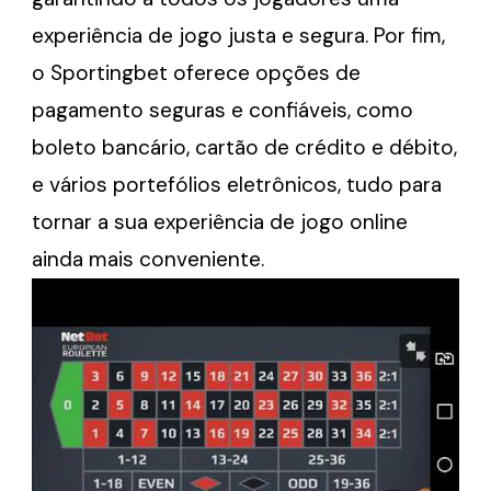
experiência de jogo justa e segura. Por fim,
o Sportingbet oferece opções de
pagamento seguras e confiáveis, como
boleto bancário, cartão de crédito e débito,
e vários portefólios eletrônicos, tudo para
tornar a sua experiência de jogo online
ainda mais conveniente.