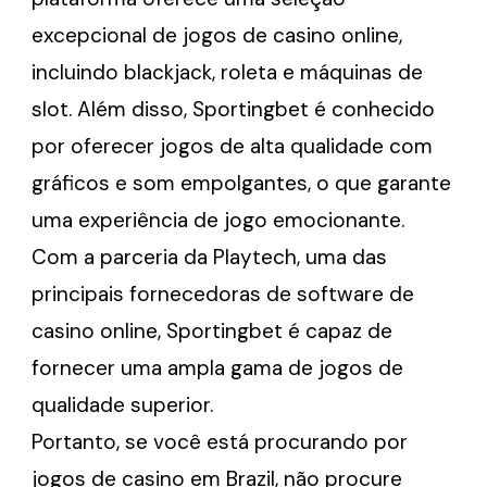
excepcional de jogos de casino online,
incluindo blackjack, roleta e máquinas de
slot. Além disso, Sportingbet é conhecido
por oferecer jogos de alta qualidade com
gráficos e som empolgantes, o que garante
uma experiência de jogo emocionante.
Com a parceria da Playtech, uma das
principais fornecedoras de software de
casino online, Sportingbet é capaz de
fornecer uma ampla gama de jogos de
qualidade superior.
Portanto, se você está procurando por
jogos de casino em Brazil, não procure