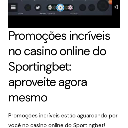
Promoções incríveis
no casino online do
Sportingbet:
aproveite agora
mesmo
Promoções incríveis estão aguardando por
você no casino online do Sportingbet!