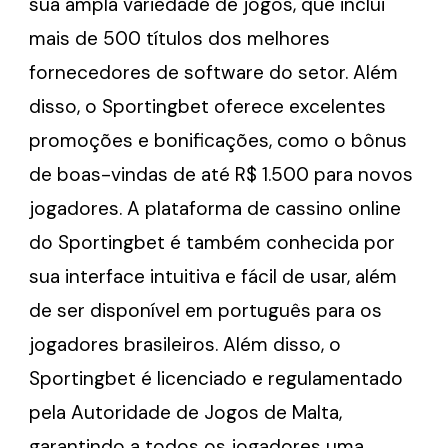
sua ampla variedade de jogos, que inclui
mais de 500 títulos dos melhores
fornecedores de software do setor. Além
disso, o Sportingbet oferece excelentes
promoções e bonificações, como o bônus
de boas-vindas de até R$ 1.500 para novos
jogadores. A plataforma de cassino online
do Sportingbet é também conhecida por
sua interface intuitiva e fácil de usar, além
de ser disponível em português para os
jogadores brasileiros. Além disso, o
Sportingbet é licenciado e regulamentado
pela Autoridade de Jogos de Malta,
garantindo a todos os jogadores uma