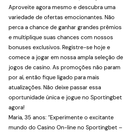
Aproveite agora mesmo e descubra uma
variedade de ofertas emocionantes. Não
perca a chance de ganhar grandes prêmios
e multiplique suas chances com nossos
bonuses exclusivos. Registre-se hoje e
comece a jogar em nossa ampla seleção de
jogos de casino. As promoções não param
por aí, então fique ligado para mais
atualizações. Não deixe passar essa
oportunidade única e jogue no Sportingbet
agora!
Maria, 35 anos: “Experimente o excitante
mundo do Casino On-line no Sportingbet –