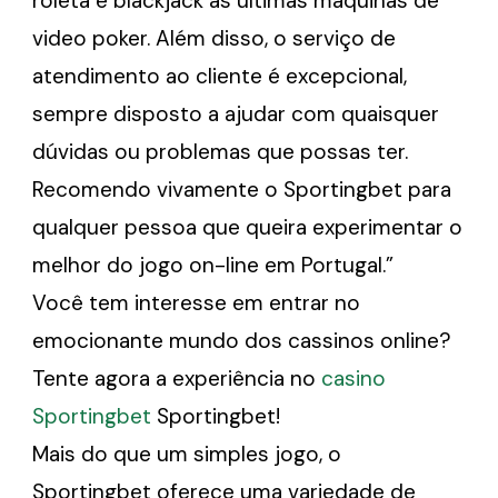
roleta e blackjack às últimas máquinas de
video poker. Além disso, o serviço de
atendimento ao cliente é excepcional,
sempre disposto a ajudar com quaisquer
dúvidas ou problemas que possas ter.
Recomendo vivamente o Sportingbet para
qualquer pessoa que queira experimentar o
melhor do jogo on-line em Portugal.”
Você tem interesse em entrar no
emocionante mundo dos cassinos online?
Tente agora a experiência no
casino
Sportingbet
Sportingbet!
Mais do que um simples jogo, o
Sportingbet oferece uma variedade de