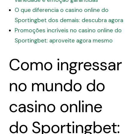
O que diferencia o casino online do
Sportingbet dos demais: descubra agora
Promoções incríveis no casino online do
Sportingbet: aproveite agora mesmo
Como ingressar
no mundo do
casino online
do Sportingbet: