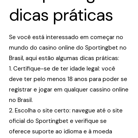
dicas práticas
Se você está interessado em começar no
mundo do casino online do Sportingbet no
Brasil, aqui estão algumas dicas práticas:
1. Certifique-se de ter idade legal: você
deve ter pelo menos 18 anos para poder se
registrar e jogar em qualquer cassino online
no Brasil.
2. Escolha o site certo: navegue até o site
oficial do Sportingbet e verifique se
oferece suporte ao idioma e à moeda