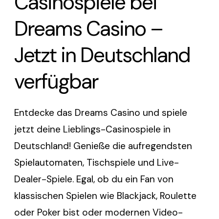
Casinospiele bei
Dreams Casino –
Jetzt in Deutschland
verfügbar
Entdecke das Dreams Casino und spiele
jetzt deine Lieblings-Casinospiele in
Deutschland! Genieße die aufregendsten
Spielautomaten, Tischspiele und Live-
Dealer-Spiele. Egal, ob du ein Fan von
klassischen Spielen wie Blackjack, Roulette
oder Poker bist oder modernen Video-