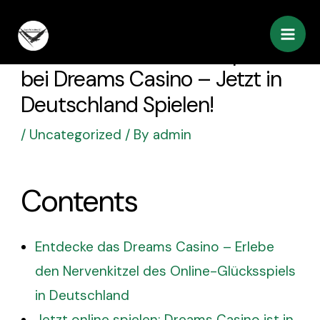
Skip
Post
Mai
to
navigation
Erlebe Online-Casino Spaß
Men
content
bei Dreams Casino – Jetzt in
Deutschland Spielen!
/
Uncategorized
/ By
admin
Contents
Entdecke das Dreams Casino – Erlebe
den Nervenkitzel des Online-Glücksspiels
in Deutschland
Jetzt online spielen: Dreams Casino ist in