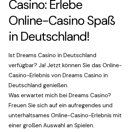
Casino: Erlebe
Online-Casino Spaß
in Deutschland!
Ist Dreams Casino in Deutschland
verfügbar? Ja! Jetzt können Sie das Online-
Casino-Erlebnis von Dreams Casino in
Deutschland genießen.
Was erwartet mich bei Dreams Casino?
Freuen Sie sich auf ein aufregendes und
unterhaltsames Online-Casino-Erlebnis mit
einer großen Auswahl an Spielen.