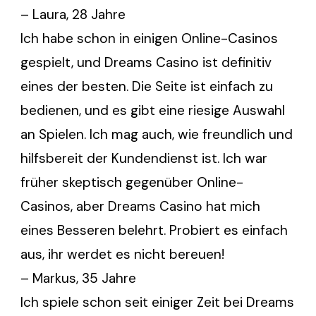
– Laura, 28 Jahre
Ich habe schon in einigen Online-Casinos
gespielt, und Dreams Casino ist definitiv
eines der besten. Die Seite ist einfach zu
bedienen, und es gibt eine riesige Auswahl
an Spielen. Ich mag auch, wie freundlich und
hilfsbereit der Kundendienst ist. Ich war
früher skeptisch gegenüber Online-
Casinos, aber Dreams Casino hat mich
eines Besseren belehrt. Probiert es einfach
aus, ihr werdet es nicht bereuen!
– Markus, 35 Jahre
Ich spiele schon seit einiger Zeit bei Dreams