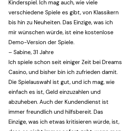
Kinderspiel. Ich mag auch, wie viele
verschiedene Spiele es gibt, von Klassikern
bis hin zu Neuheiten. Das Einzige, was ich
mir wünschen würde, ist eine kostenlose
Demo-Version der Spiele.
– Sabine, 31 Jahre
Ich spiele schon seit einiger Zeit bei Dreams
Casino, und bisher bin ich zufrieden damit.
Die Spielauswahl ist gut, und ich mag, wie
einfach es ist, Geld einzuzahlen und
abzuheben. Auch der Kundendienst ist
immer freundlich und hilfsbereit. Das
Einzige, was ich etwas kritisieren würde, ist,