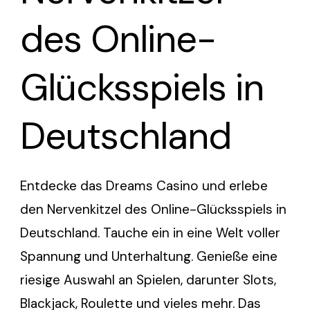
des Online-
Glücksspiels in
Deutschland
Entdecke das Dreams Casino und erlebe
den Nervenkitzel des Online-Glücksspiels in
Deutschland. Tauche ein in eine Welt voller
Spannung und Unterhaltung. Genieße eine
riesige Auswahl an Spielen, darunter Slots,
Blackjack, Roulette und vieles mehr. Das