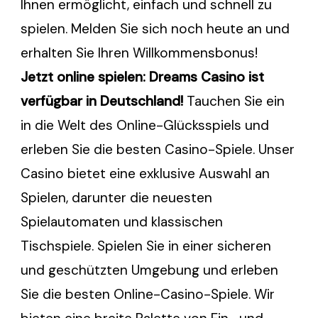
Ihnen ermöglicht, einfach und schnell zu
spielen. Melden Sie sich noch heute an und
erhalten Sie Ihren Willkommensbonus!
Jetzt online spielen: Dreams Casino ist
verfügbar in Deutschland!
Tauchen Sie ein
in die Welt des Online-Glücksspiels und
erleben Sie die besten Casino-Spiele. Unser
Casino bietet eine exklusive Auswahl an
Spielen, darunter die neuesten
Spielautomaten und klassischen
Tischspiele. Spielen Sie in einer sicheren
und geschützten Umgebung und erleben
Sie die besten Online-Casino-Spiele. Wir