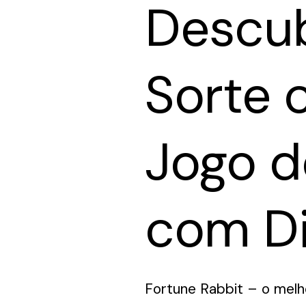
Descub
Sorte 
Jogo d
com Di
Fortune Rabbit – o melh