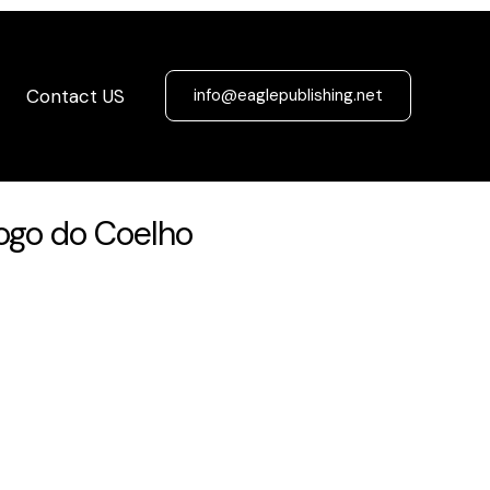
Contact US
info@eaglepublishing.net
ogo do Coelho