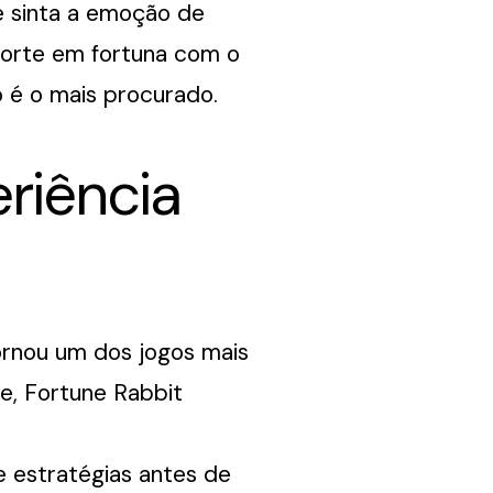
e sinta a emoção de
sorte em fortuna com o
o é o mais procurado.
riência
ornou um dos jogos mais
de, Fortune Rabbit
e estratégias antes de