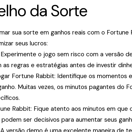
lho da Sorte
ar sua sorte em ganhos reais com o Fortune R
izar seus lucros:
: Experimente o jogo sem risco com a versão d
 as regras e estratégias antes de investir dinhei
ogar Fortune Rabbit: Identifique os momentos 
anho. Muitas vezes, os minutos pagantes do F
cíficos.
une Rabbit: Fique atento aos minutos em que 
 podem ser decisivos para aumentar seus ganh
A versão demo é uma excelente maneira de tes