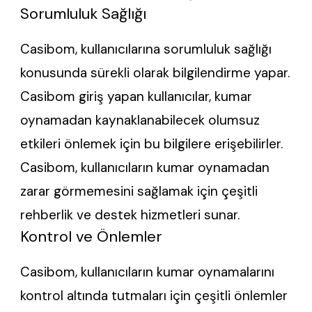
Sorumluluk Sağlığı
Casibom, kullanıcılarına sorumluluk sağlığı
konusunda sürekli olarak bilgilendirme yapar.
Casibom giriş yapan kullanıcılar, kumar
oynamadan kaynaklanabilecek olumsuz
etkileri önlemek için bu bilgilere erişebilirler.
Casibom, kullanıcıların kumar oynamadan
zarar görmemesini sağlamak için çeşitli
rehberlik ve destek hizmetleri sunar.
Kontrol ve Önlemler
Casibom, kullanıcıların kumar oynamalarını
kontrol altında tutmaları için çeşitli önlemler