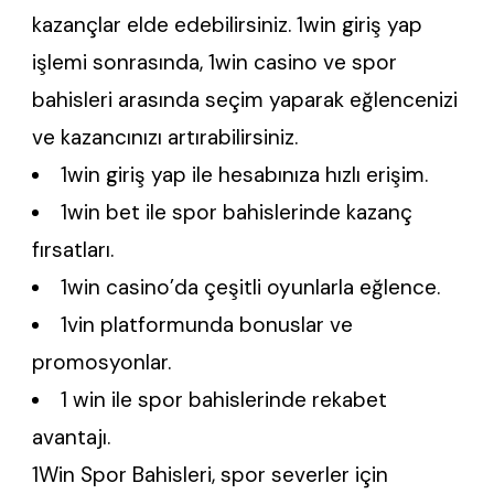
kazançlar elde edebilirsiniz. 1win giriş yap
işlemi sonrasında, 1win casino ve spor
bahisleri arasında seçim yaparak eğlencenizi
ve kazancınızı artırabilirsiniz.
1win giriş yap ile hesabınıza hızlı erişim.
1win bet ile spor bahislerinde kazanç
fırsatları.
1win casino’da çeşitli oyunlarla eğlence.
1vin platformunda bonuslar ve
promosyonlar.
1 win ile spor bahislerinde rekabet
avantajı.
1Win Spor Bahisleri, spor severler için