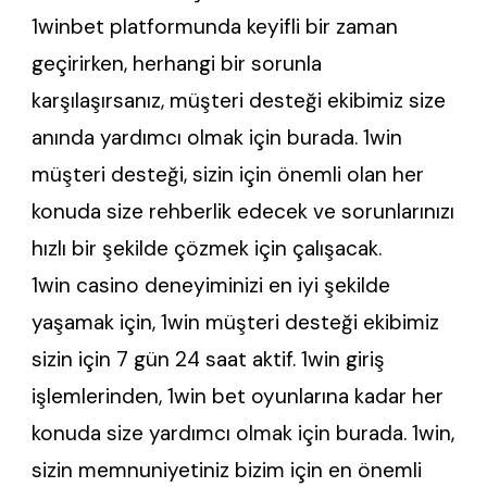
1winbet platformunda keyifli bir zaman
geçirirken, herhangi bir sorunla
karşılaşırsanız, müşteri desteği ekibimiz size
anında yardımcı olmak için burada. 1win
müşteri desteği, sizin için önemli olan her
konuda size rehberlik edecek ve sorunlarınızı
hızlı bir şekilde çözmek için çalışacak.
1win casino deneyiminizi en iyi şekilde
yaşamak için, 1win müşteri desteği ekibimiz
sizin için 7 gün 24 saat aktif. 1win giriş
işlemlerinden, 1win bet oyunlarına kadar her
konuda size yardımcı olmak için burada. 1win,
sizin memnuniyetiniz bizim için en önemli