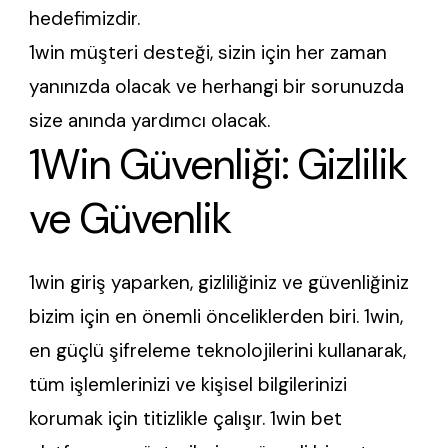
hedefimizdir.
1win müşteri desteği, sizin için her zaman
yanınızda olacak ve herhangi bir sorunuzda
size anında yardımcı olacak.
1Win Güvenliği: Gizlilik
ve Güvenlik
1win giriş yaparken, gizliliğiniz ve güvenliğiniz
bizim için en önemli önceliklerden biri. 1win,
en güçlü şifreleme teknolojilerini kullanarak,
tüm işlemlerinizi ve kişisel bilgilerinizi
korumak için titizlikle çalışır. 1win bet