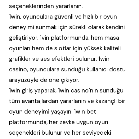
seçeneklerinden yararlanın.
1win, oyunculara güvenli ve hızlı bir oyun
deneyimi sunmak için sürekli olarak kendini
geliştiriyor. 1vin platformunda, hem masa
oyunları hem de slotlar için yüksek kaliteli
grafikler ve ses efektleri bulunur. 1win
casino, oyunculara sunduğu kullanıcı dostu
arayüzüyle de öne çıkıyor.
1win giriş yaparak, 1win casino’nın sunduğu
tüm avantajlardan yararlanın ve kazançlı bir
oyun deneyimi yaşayın. 1win bet
platformunda, her zevke uygun oyun
seçenekleri bulunur ve her seviyedeki